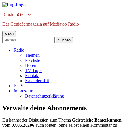
Springe
zum
RundumGenuss
Inhalt
Das Genießermagazin auf Mediatop Radio
Primäres
Menü
Suchen
Menü
nach:
Radio
Themen
Playliste
Hören
TV-Tipps
Kontakt
Kalenderblatt
EiTV
Impressum
Datenschutzerklärung
Verwalte deine Abonnements
Du kannst der Diskussion zum Thema
Geistreiche Bemerkungen
vom 07.06.20206
auch folgen, ohne selbst einen Kommentar zu