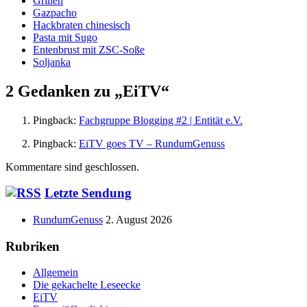
Grillen
Gazpacho
Hackbraten chinesisch
Pasta mit Sugo
Entenbrust mit ZSC-Soße
Soljanka
2 Gedanken zu „
EiTV
“
Pingback:
Fachgruppe Blogging #2 | Entität e.V.
Pingback:
EiTV goes TV – RundumGenuss
Kommentare sind geschlossen.
Haupt-
Letzte Sendung
Seitenleiste
RundumGenuss
2. August 2026
Rubriken
Allgemein
Die gekachelte Leseecke
EiTV