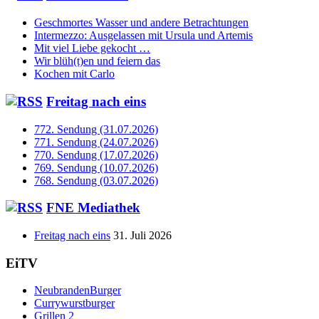
Geschmortes Wasser und andere Betrachtungen
Intermezzo: Ausgelassen mit Ursula und Artemis
Mit viel Liebe gekocht …
Wir blüh(t)en und feiern das
Kochen mit Carlo
Freitag nach eins
772. Sendung (31.07.2026)
771. Sendung (24.07.2026)
770. Sendung (17.07.2026)
769. Sendung (10.07.2026)
768. Sendung (03.07.2026)
FNE Mediathek
Freitag nach eins
31. Juli 2026
EiTV
NeubrandenBurger
Currywurstburger
Grillen 2