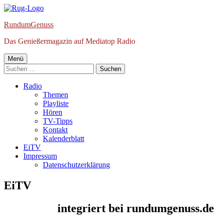
Springe
zum
RundumGenuss
Inhalt
Das Genießermagazin auf Mediatop Radio
Primäres
Menü
Suchen
Menü
nach:
Radio
Themen
Playliste
Hören
TV-Tipps
Kontakt
Kalenderblatt
EiTV
Impressum
Datenschutzerklärung
EiTV
integriert bei rundumgenuss.de