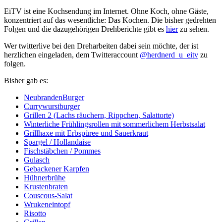
EiTV ist eine Kochsendung im Internet. Ohne Koch, ohne Gäste,
konzentriert auf das wesentliche: Das Kochen. Die bisher gedrehten
Folgen und die dazugehörigen Drehberichte gibt es
hier
zu sehen.
Wer twitterlive bei den Dreharbeiten dabei sein möchte, der ist
herzlichen eingeladen, dem Twitteraccount
@herdnerd_u_eitv
zu
folgen.
Bisher gab es:
NeubrandenBurger
Currywurstburger
Grillen 2 (Lachs räuchern, Rippchen, Salattorte)
Winterliche Frühlingsrollen mit sommerlichem Herbstsalat
Grillhaxe mit Erbspüree und Sauerkraut
Spargel / Hollandaise
Fischstäbchen / Pommes
Gulasch
Gebackener Karpfen
Hühnerbrühe
Krustenbraten
Couscous-Salat
Wrukeneintopf
Risotto