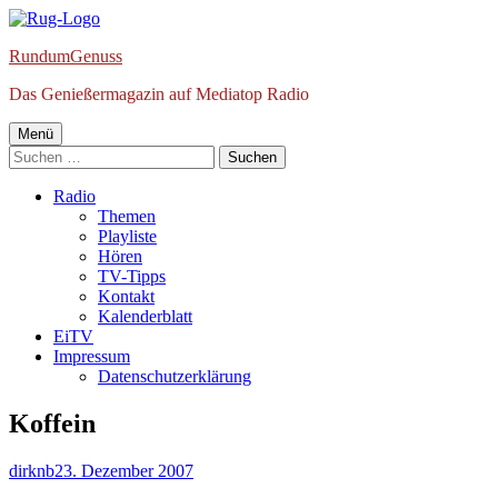
Springe
zum
RundumGenuss
Inhalt
Das Genießermagazin auf Mediatop Radio
Primäres
Menü
Suchen
Menü
nach:
Radio
Themen
Playliste
Hören
TV-Tipps
Kontakt
Kalenderblatt
EiTV
Impressum
Datenschutzerklärung
Koffein
Autor
Veröffentlicht
dirknb
23. Dezember 2007
am