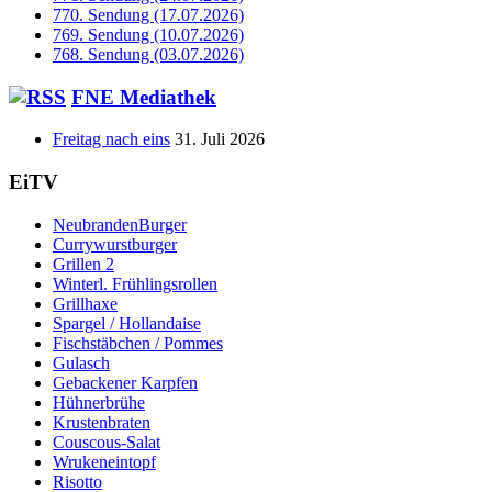
770. Sendung (17.07.2026)
769. Sendung (10.07.2026)
768. Sendung (03.07.2026)
FNE Mediathek
Freitag nach eins
31. Juli 2026
EiTV
NeubrandenBurger
Currywurstburger
Grillen 2
Winterl. Frühlingsrollen
Grillhaxe
Spargel / Hollandaise
Fischstäbchen / Pommes
Gulasch
Gebackener Karpfen
Hühnerbrühe
Krustenbraten
Couscous-Salat
Wrukeneintopf
Risotto