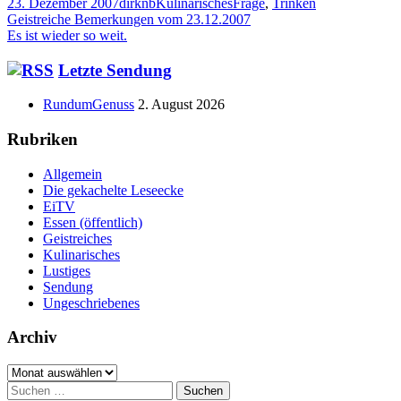
Veröffentlicht
Autor
Kategorien
Schlagwörter
23. Dezember 2007
dirknb
Kulinarisches
Frage
,
Trinken
am
Beitragsnavigation
Vorheriger
Geistreiche Bemerkungen vom 23.12.2007
Beitrag:
Nächster
Es ist wieder so weit.
Beitrag
Haupt-
Letzte Sendung
Seitenleiste
RundumGenuss
2. August 2026
Rubriken
Allgemein
Die gekachelte Leseecke
EiTV
Essen (öffentlich)
Geistreiches
Kulinarisches
Lustiges
Sendung
Ungeschriebenes
Archiv
Archiv
Suchen