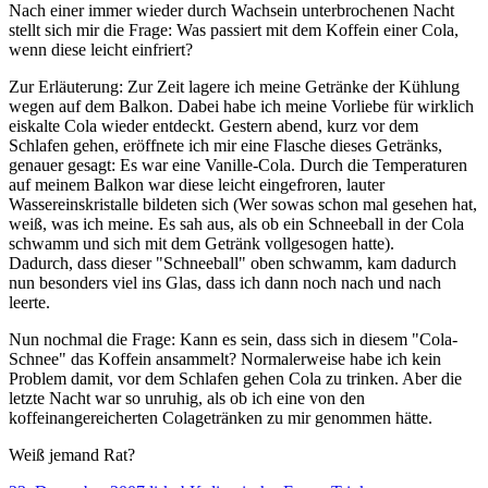
Nach einer immer wieder durch Wachsein unterbrochenen Nacht
stellt sich mir die Frage: Was passiert mit dem Koffein einer Cola,
wenn diese leicht einfriert?
Zur Erläuterung: Zur Zeit lagere ich meine Getränke der Kühlung
wegen auf dem Balkon. Dabei habe ich meine Vorliebe für wirklich
eiskalte Cola wieder entdeckt. Gestern abend, kurz vor dem
Schlafen gehen, eröffnete ich mir eine Flasche dieses Getränks,
genauer gesagt: Es war eine Vanille-Cola. Durch die Temperaturen
auf meinem Balkon war diese leicht eingefroren, lauter
Wassereinskristalle bildeten sich (Wer sowas schon mal gesehen hat,
weiß, was ich meine. Es sah aus, als ob ein Schneeball in der Cola
schwamm und sich mit dem Getränk vollgesogen hatte).
Dadurch, dass dieser "Schneeball" oben schwamm, kam dadurch
nun besonders viel ins Glas, dass ich dann noch nach und nach
leerte.
Nun nochmal die Frage: Kann es sein, dass sich in diesem "Cola-
Schnee" das Koffein ansammelt? Normalerweise habe ich kein
Problem damit, vor dem Schlafen gehen Cola zu trinken. Aber die
letzte Nacht war so unruhig, als ob ich eine von den
koffeinangereicherten Colagetränken zu mir genommen hätte.
Weiß jemand Rat?