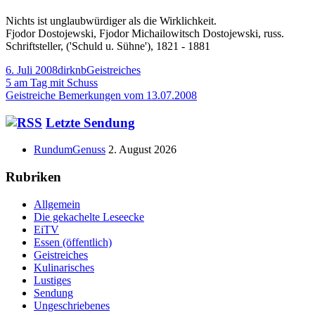
Nichts ist unglaubwürdiger als die Wirklichkeit.
Fjodor Dostojewski, Fjodor Michailowitsch Dostojewski, russ.
Schriftsteller, ('Schuld u. Sühne'), 1821 - 1881
Veröffentlicht
Autor
Kategorien
6. Juli 2008
dirknb
Geistreiches
am
Beitragsnavigation
Vorheriger
5 am Tag mit Schuss
Beitrag:
Nächster
Geistreiche Bemerkungen vom 13.07.2008
Beitrag
Haupt-
Letzte Sendung
Seitenleiste
RundumGenuss
2. August 2026
Rubriken
Allgemein
Die gekachelte Leseecke
EiTV
Essen (öffentlich)
Geistreiches
Kulinarisches
Lustiges
Sendung
Ungeschriebenes