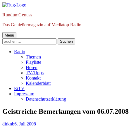
Springe
zum
RundumGenuss
Inhalt
Das Genießermagazin auf Mediatop Radio
Primäres
Menü
Suchen
Menü
nach:
Radio
Themen
Playliste
Hören
TV-Tipps
Kontakt
Kalenderblatt
EiTV
Impressum
Datenschutzerklärung
Geistreiche Bemerkungen vom 06.07.2008
Autor
Veröffentlicht
dirknb
6. Juli 2008
am