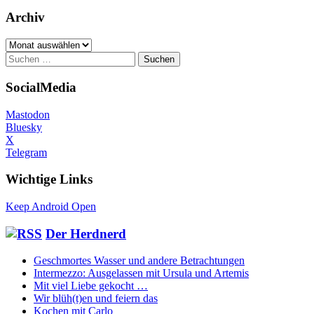
Archiv
Archiv
Suchen
nach:
SocialMedia
Mastodon
Bluesky
X
Telegram
Wichtige Links
Keep Android Open
Der Herdnerd
Geschmortes Wasser und andere Betrachtungen
Intermezzo: Ausgelassen mit Ursula und Artemis
Mit viel Liebe gekocht …
Wir blüh(t)en und feiern das
Kochen mit Carlo