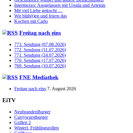
Intermezzo: Ausgelassen mit Ursula und Artemis
Mit viel Liebe gekocht …
Wir blüh(t)en und feiern das
Kochen mit Carlo
Freitag nach eins
773. Sendung (07.08.2026)
772. Sendung (31.07.2026)
771. Sendung (24.07.2026)
770. Sendung (17.07.2026)
769. Sendung (10.07.2026)
FNE Mediathek
Freitag nach eins
7. August 2026
EiTV
NeubrandenBurger
Currywurstburger
Grillen 2
Winterl. Frühlingsrollen