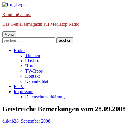
Springe
zum
RundumGenuss
Inhalt
Das Genießermagazin auf Mediatop Radio
Primäres
Menü
Suchen
Menü
nach:
Radio
Themen
Playliste
Hören
TV-Tipps
Kontakt
Kalenderblatt
EiTV
Impressum
Datenschutzerklärung
Geistreiche Bemerkungen vom 28.09.2008
Autor
Veröffentlicht
dirknb
28. September 2008
am