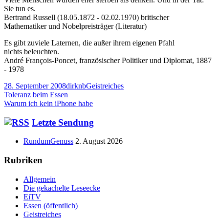
Sie tun es.
Bertrand Russell (18.05.1872 - 02.02.1970) britischer
Mathematiker und Nobelpreisträger (Literatur)
Es gibt zuviele Laternen, die außer ihrem eigenen Pfahl
nichts beleuchten.
André François-Poncet, französischer Politiker und Diplomat, 1887
- 1978
Veröffentlicht
Autor
Kategorien
28. September 2008
dirknb
Geistreiches
am
Beitragsnavigation
Vorheriger
Toleranz beim Essen
Beitrag:
Nächster
Warum ich kein iPhone habe
Beitrag
Haupt-
Letzte Sendung
Seitenleiste
RundumGenuss
2. August 2026
Rubriken
Allgemein
Die gekachelte Leseecke
EiTV
Essen (öffentlich)
Geistreiches