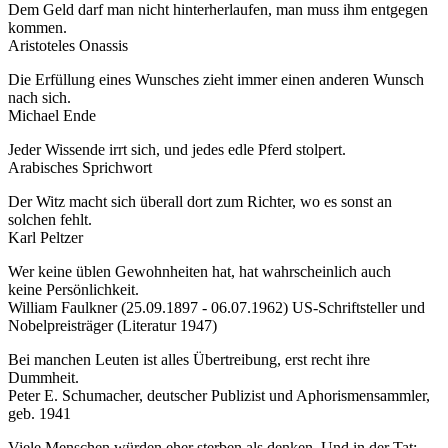
Dem Geld darf man nicht hinterherlaufen, man muss ihm entgegen
kommen.
Aristoteles Onassis
Die Erfüllung eines Wunsches zieht immer einen anderen Wunsch
nach sich.
Michael Ende
Jeder Wissende irrt sich, und jedes edle Pferd stolpert.
Arabisches Sprichwort
Der Witz macht sich überall dort zum Richter, wo es sonst an
solchen fehlt.
Karl Peltzer
Wer keine üblen Gewohnheiten hat, hat wahrscheinlich auch
keine Persönlichkeit.
William Faulkner (25.09.1897 - 06.07.1962) US-Schriftsteller und
Nobelpreisträger (Literatur 1947)
Bei manchen Leuten ist alles Übertreibung, erst recht ihre
Dummheit.
Peter E. Schumacher, deutscher Publizist und Aphorismensammler,
geb. 1941
Viele Menschen würden eher sterben als denken. Und in der Tat: