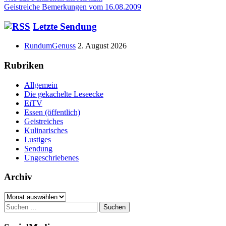
Beitrag:
Nächster
Geistreiche Bemerkungen vom 16.08.2009
Beitrag
Haupt-
Letzte Sendung
Seitenleiste
RundumGenuss
2. August 2026
Rubriken
Allgemein
Die gekachelte Leseecke
EiTV
Essen (öffentlich)
Geistreiches
Kulinarisches
Lustiges
Sendung
Ungeschriebenes
Archiv
Archiv
Suchen
nach: