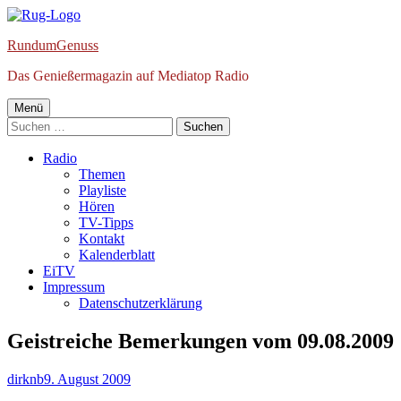
Springe
zum
RundumGenuss
Inhalt
Das Genießermagazin auf Mediatop Radio
Primäres
Menü
Suchen
Menü
nach:
Radio
Themen
Playliste
Hören
TV-Tipps
Kontakt
Kalenderblatt
EiTV
Impressum
Datenschutzerklärung
Geistreiche Bemerkungen vom 09.08.2009
Autor
Veröffentlicht
dirknb
9. August 2009
am