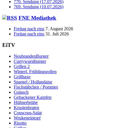
770. Sendung (17.07.2026)
769. Sendung (10.07.2026)
FNE Mediathek
Freitag nach eins
7. August 2026
Freitag nach eins
31. Juli 2026
EiTV
NeubrandenBurger
Currywurstburger
Grillen 2
Winterl. Frühlingsrollen
Grillhaxe
Spargel / Hollandaise
Fischstäbchen / Pommes
Gulasch
Gebackener Karpfen
Hühnerbrühe
Krustenbraten
Couscous-Salat
Wrukeneintopf
Risotto