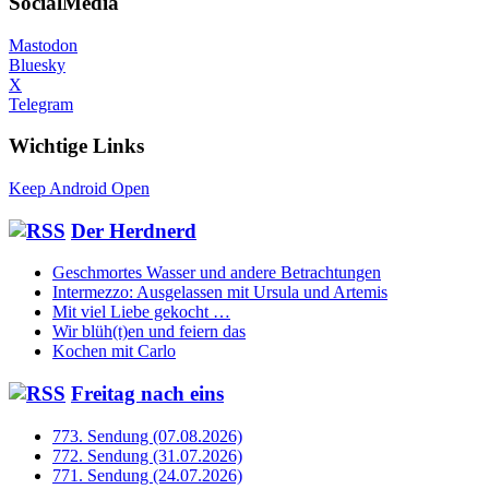
SocialMedia
Mastodon
Bluesky
X
Telegram
Wichtige Links
Keep Android Open
Der Herdnerd
Geschmortes Wasser und andere Betrachtungen
Intermezzo: Ausgelassen mit Ursula und Artemis
Mit viel Liebe gekocht …
Wir blüh(t)en und feiern das
Kochen mit Carlo
Freitag nach eins
773. Sendung (07.08.2026)
772. Sendung (31.07.2026)
771. Sendung (24.07.2026)