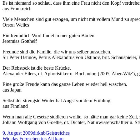
Es ist niemand so schlau, dass ihm eine Frau nicht den Kopf verdrehe
aus Frankreich
Viele Menschen sind gut erzogen, um nicht mit vollem Mund zu sprec
Orson Welles
Ein freundlich Wort findet immer guten Boden.
Jeremias Gotthelf
Freunde sind die Familie, die wir uns selber aussuchen.
Sir Peter Ustinov, Petrus Alexandrus von Ustinov, brit. Schauspieler, 
Der Rebstock ist die beste Krücke.
Alexander Eilers, dt. Aphoristiker u. Buchautor, (2005 'Aber-Witz'), 
Eine große Freude kann das ganze Leben wieder hell waschen.
aus Japan
Selbst der strengste Winter hat Angst vor dem Frühling.
aus Finnland
Wenn man alle Gesetze studieren wollte, so hätte man gar keine Zeit, s
Johann Wolfgang von Goethe, dt. Dichter, Naturwissenschaftler u. S
Veröffentlicht
Autor
Kategorien
9. August 2009
dirknb
Geistreiches
am
Beitragsnavigation
Vorheriger
Wie das Fernsehen ins All kam