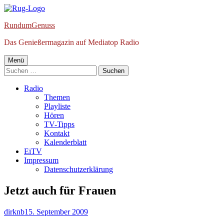
Springe
zum
RundumGenuss
Inhalt
Das Genießermagazin auf Mediatop Radio
Primäres
Menü
Suchen
Menü
nach:
Radio
Themen
Playliste
Hören
TV-Tipps
Kontakt
Kalenderblatt
EiTV
Impressum
Datenschutzerklärung
Jetzt auch für Frauen
Autor
Veröffentlicht
dirknb
15. September 2009
am