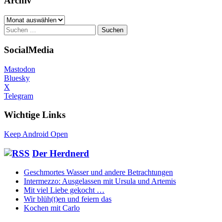
Archiv
Archiv
Suchen
nach:
SocialMedia
Mastodon
Bluesky
X
Telegram
Wichtige Links
Keep Android Open
Der Herdnerd
Geschmortes Wasser und andere Betrachtungen
Intermezzo: Ausgelassen mit Ursula und Artemis
Mit viel Liebe gekocht …
Wir blüh(t)en und feiern das
Kochen mit Carlo