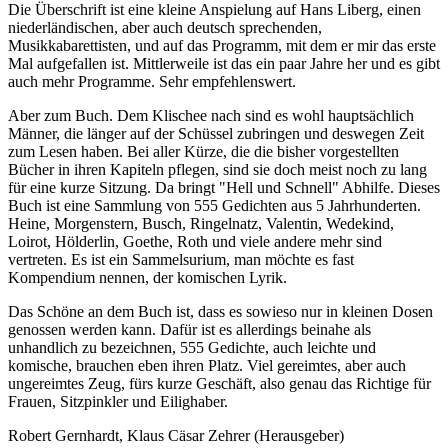
Die Überschrift ist eine kleine Anspielung auf Hans Liberg, einen
niederländischen, aber auch deutsch sprechenden,
Musikkabarettisten, und auf das Programm, mit dem er mir das erste
Mal aufgefallen ist. Mittlerweile ist das ein paar Jahre her und es gibt
auch mehr Programme. Sehr empfehlenswert.
Aber zum Buch. Dem Klischee nach sind es wohl hauptsächlich
Männer, die länger auf der Schüssel zubringen und deswegen Zeit
zum Lesen haben. Bei aller Kürze, die die bisher vorgestellten
Bücher in ihren Kapiteln pflegen, sind sie doch meist noch zu lang
für eine kurze Sitzung. Da bringt "Hell und Schnell" Abhilfe. Dieses
Buch ist eine Sammlung von 555 Gedichten aus 5 Jahrhunderten.
Heine, Morgenstern, Busch, Ringelnatz, Valentin, Wedekind,
Loirot, Hölderlin, Goethe, Roth und viele andere mehr sind
vertreten. Es ist ein Sammelsurium, man möchte es fast
Kompendium nennen, der komischen Lyrik.
Das Schöne an dem Buch ist, dass es sowieso nur in kleinen Dosen
genossen werden kann. Dafür ist es allerdings beinahe als
unhandlich zu bezeichnen, 555 Gedichte, auch leichte und
komische, brauchen eben ihren Platz. Viel gereimtes, aber auch
ungereimtes Zeug, fürs kurze Geschäft, also genau das Richtige für
Frauen, Sitzpinkler und Eilighaber.
Robert Gernhardt, Klaus Cäsar Zehrer (Herausgeber)