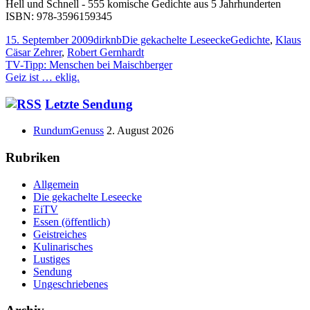
Hell und Schnell - 555 komische Gedichte aus 5 Jahrhunderten
ISBN: 978-3596159345
Veröffentlicht
Autor
Kategorien
Schlagwörter
15. September 2009
dirknb
Die gekachelte Leseecke
Gedichte
,
Klaus
am
Cäsar Zehrer
,
Robert Gernhardt
Beitragsnavigation
Vorheriger
TV-Tipp: Menschen bei Maischberger
Beitrag:
Nächster
Geiz ist … eklig.
Beitrag
Haupt-
Letzte Sendung
Seitenleiste
RundumGenuss
2. August 2026
Rubriken
Allgemein
Die gekachelte Leseecke
EiTV
Essen (öffentlich)
Geistreiches
Kulinarisches
Lustiges
Sendung
Ungeschriebenes