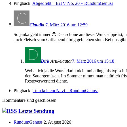
Pingback:
Abgedreht – EiTV No. 20 « RundumGenuss
Claudia
7. März 2016 um 12:59
Soljanka geht immer 🙂 Das schöne an dieser Wurstsuppe ist, m
auch Fleisch vom Grillabend übrig geblieben sind. Bei uns gibt 
Dirk
Artikelautor
7. März 2016 um 15:18
Wobei ich ja die Wurst darin nicht unbedingt als typisch
den Sauergemüsen. Im Sommer nimmt man natürlich frische
Resteverwerterei diente.
Pingback:
Trau keinem Navi – RundumGenuss
Kommentare sind geschlossen.
Haupt-
Letzte Sendung
Seitenleiste
RundumGenuss
2. August 2026