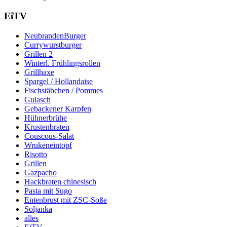
EiTV
NeubrandenBurger
Currywurstburger
Grillen 2
Winterl. Frühlingsrollen
Grillhaxe
Spargel / Hollandaise
Fischstäbchen / Pommes
Gulasch
Gebackener Karpfen
Hühnerbrühe
Krustenbraten
Couscous-Salat
Wrukeneintopf
Risotto
Grillen
Gazpacho
Hackbraten chinesisch
Pasta mit Sugo
Entenbrust mit ZSC-Soße
Soljanka
alles