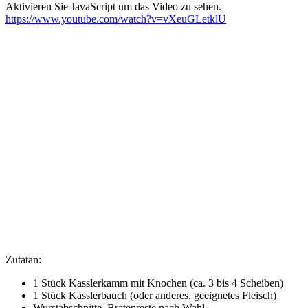
Aktivieren Sie JavaScript um das Video zu sehen.
EiTV
https://www.youtube.com/watch?v=vXeuGLetklU
–
Soljanka
Zutatan:
1 Stück Kasslerkamm mit Knochen (ca. 3 bis 4 Scheiben)
1 Stück Kasslerbauch (oder anderes, geeignetes Fleisch)
Wurstabschnitte, Bratenreste nach Wahl