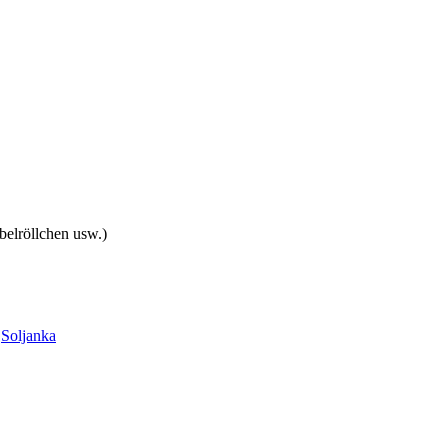
ebelröllchen usw.)
,
Soljanka