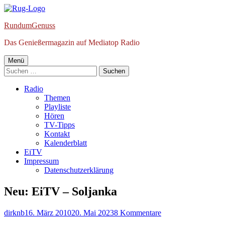
Springe
zum
RundumGenuss
Inhalt
Das Genießermagazin auf Mediatop Radio
Primäres
Menü
Suchen
Menü
nach:
Radio
Themen
Playliste
Hören
TV-Tipps
Kontakt
Kalenderblatt
EiTV
Impressum
Datenschutzerklärung
Neu: EiTV – Soljanka
Autor
Veröffentlicht
zu
dirknb
16. März 2010
20. Mai 2023
8 Kommentare
am
Neu: