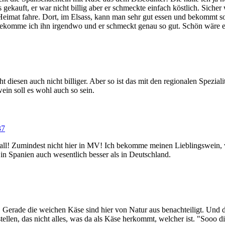
 gekauft, er war nicht billig aber er schmeckte einfach köstlich. Sich
Heimat fahre. Dort, im Elsass, kann man sehr gut essen und bekommt s
ekomme ich ihn irgendwo und er schmeckt genau so gut. Schön wäre e
t diesen auch nicht billiger. Aber so ist das mit den regionalen Spezi
in soll es wohl auch so sein.
37
 Fall! Zumindest nicht hier in MV! Ich bekomme meinen Lieblingswein,
 in Spanien auch wesentlich besser als in Deutschland.
 Gerade die weichen Käse sind hier von Natur aus benachteiligt. Und d
tellen, das nicht alles, was da als Käse herkommt, welcher ist. "Sooo d