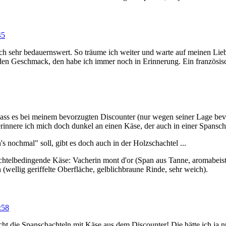
45
ich sehr bedauernswert. So träume ich weiter und warte auf meinen Liebl
den Geschmack, den habe ich immer noch in Erinnerung. Ein französi
, dass es bei meinem bevorzugten Discounter (nur wegen seiner Lage bev
innere ich mich doch dunkel an einen Käse, der auch in einer Spanschac
nochmal" soll, gibt es doch auch in der Holzschachtel ...
htelbedingende Käse: Vacherin mont d'or (Span aus Tanne, aromabeiste
ellig geriffelte Oberfläche, gelblichbraune Rinde, sehr weich).
:58
nicht die Spanschachteln mit Käse aus dem Discounter! Die hätte ich j