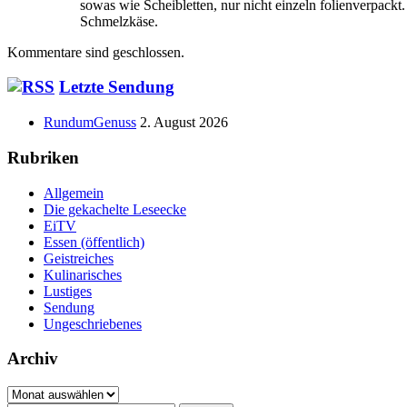
sowas wie Scheibletten, nur nicht einzeln folienverpackt
Schmelzkäse.
Kommentare sind geschlossen.
Haupt-
Letzte Sendung
Seitenleiste
RundumGenuss
2. August 2026
Rubriken
Allgemein
Die gekachelte Leseecke
EiTV
Essen (öffentlich)
Geistreiches
Kulinarisches
Lustiges
Sendung
Ungeschriebenes
Archiv
Archiv