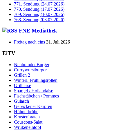
771. Sendung (24.07.2026)
770. Sendung (17.07.2026)
769. Sendung (10.07.2026)
768. Sendung (03.07.2026)
FNE Mediathek
Freitag nach eins
31. Juli 2026
EiTV
NeubrandenBurger
Currywurstburger
Grillen 2
Winterl. Frühlingsrollen
Grillhaxe
Spargel / Hollandaise
Fischstäbchen / Pommes
Gulasch
Gebackener Karpfen
Hühnerbrühe
Krustenbraten
Couscous-Salat
Wrukeneintopf