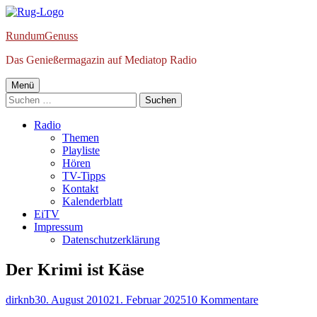
Springe
zum
RundumGenuss
Inhalt
Das Genießermagazin auf Mediatop Radio
Primäres
Menü
Suchen
Menü
nach:
Radio
Themen
Playliste
Hören
TV-Tipps
Kontakt
Kalenderblatt
EiTV
Impressum
Datenschutzerklärung
Der Krimi ist Käse
Autor
Veröffentlicht
zu
dirknb
30. August 2010
21. Februar 2025
10 Kommentare
am
Der