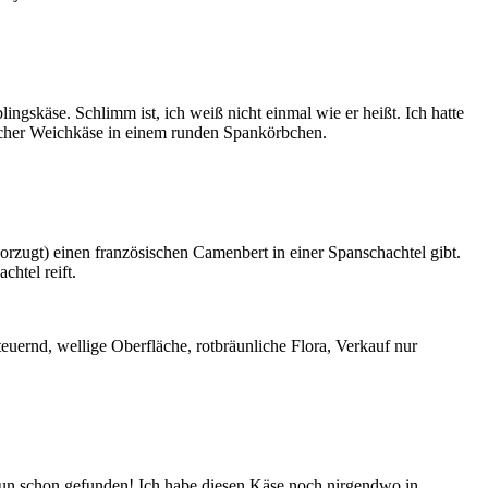
ingskäse. Schlimm ist, ich weiß nicht einmal wie er heißt. Ich hatte
scher Weichkäse in einem runden Spankörbchen.
orzugt) einen französischen Camenbert in einer Spanschachtel gibt.
htel reift.
uernd, wellige Oberfläche, rotbräunliche Flora, Verkauf nur
a nun schon gefunden! Ich habe diesen Käse noch nirgendwo in