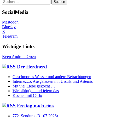
Suchen
nach:
SocialMedia
Mastodon
Bluesky
X
Telegram
Wichtige Links
Keep Android Open
Der Herdnerd
Geschmortes Wasser und andere Betrachtungen
Intermezzo: Ausgelassen mit Ursula und Artemis
Mit viel Liebe gekocht …
Wir blüh(t)en und feiern das
Kochen mit Carlo
Freitag nach eins
772. Sendung (31.07.2026)