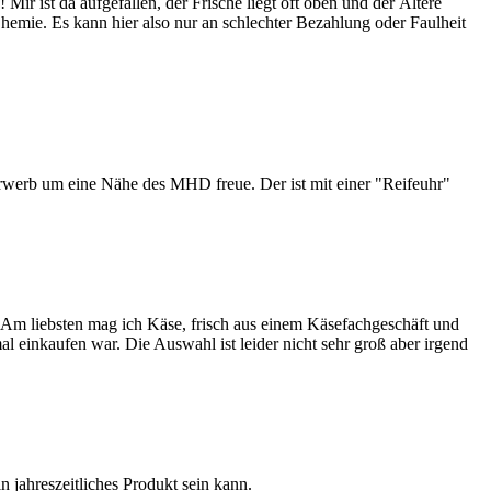
ir ist da aufgefallen, der Frische liegt oft oben und der Ältere
 Chemie. Es kann hier also nur an schlechter Bezahlung oder Faulheit
 Erwerb um eine Nähe des MHD freue. Der ist mit einer "Reifeuhr"
. Am liebsten mag ich Käse, frisch aus einem Käsefachgeschäft und
mal einkaufen war. Die Auswahl ist leider nicht sehr groß aber irgend
n jahreszeitliches Produkt sein kann.