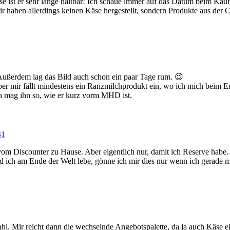
 ist er sehr lange haltbar! Ich schaue immer auf das Datum beim Kauf! M
 Wir haben allerdings keinen Käse hergestellt, sondern Produkte aus der
Außerdem lag das Bild auch schon ein paar Tage rum. 😉
aber mir fällt mindestens ein Ranzmilchprodukt ein, wo ich mich beim
ch mag ihn so, wie er kurz vorm MHD ist.
41
 vom Discounter zu Hause. Aber eigentlich nur, damit ich Reserve habe
 und ich am Ende der Welt lebe, gönne ich mir dies nur wenn ich gerade 
hl. Mir reicht dann die wechselnde Angebotspalette, da ja auch Käse ei