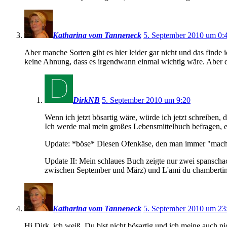
Katharina vom Tanneneck
5. September 2010 um 0:
Aber manche Sorten gibt es hier leider gar nicht und das finde 
keine Ahnung, dass es irgendwann einmal wichtig wäre. Aber 
DirkNB
5. September 2010 um 9:20
Wenn ich jetzt bösartig wäre, würde ich jetzt schreiben
Ich werde mal mein großes Lebensmittelbuch befragen, er
Update: *böse* Diesen Ofenkäse, den man immer "mach's 
Update II: Mein schlaues Buch zeigte nur zwei spanschac
zwischen September und März) und L'ami du chambertin (w
Katharina vom Tanneneck
5. September 2010 um 23
Hi Dirk, ich weiß, Du bist nicht bösartig und ich meine auch 