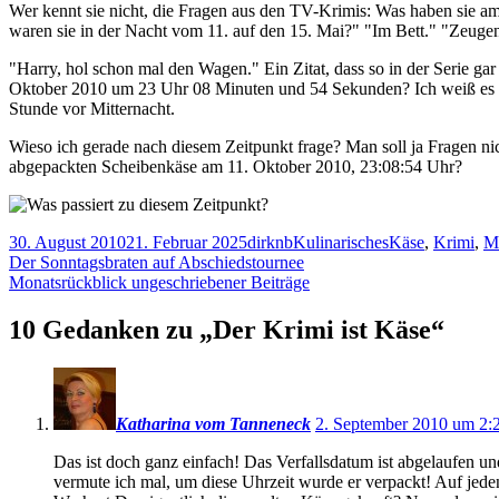
Wer kennt sie nicht, die Fragen aus den TV-Krimis: Was haben sie a
Krimi
waren sie in der Nacht vom 11. auf den 15. Mai?" "Im Bett." "Zeugen
ist
Käse
"Harry, hol schon mal den Wagen." Ein Zitat, dass so in der Serie gar 
Oktober 2010 um 23 Uhr 08 Minuten und 54 Sekunden? Ich weiß es nic
Stunde vor Mitternacht.
Wieso ich gerade nach diesem Zeitpunkt frage? Man soll ja Fragen nic
abgepackten Scheibenkäse am 11. Oktober 2010, 23:08:54 Uhr?
Veröffentlicht
Autor
Kategorien
Schlagwörter
30. August 2010
21. Februar 2025
dirknb
Kulinarisches
Käse
,
Krimi
,
M
am
Beitragsnavigation
Vorheriger
Der Sonntagsbraten auf Abschiedstournee
Beitrag:
Nächster
Monatsrückblick ungeschriebener Beiträge
Beitrag
10 Gedanken zu „
Der Krimi ist Käse
“
Katharina vom Tanneneck
2. September 2010 um 2:
Das ist doch ganz einfach! Das Verfallsdatum ist abgelaufen und 
vermute ich mal, um diese Uhrzeit wurde er verpackt! Auf jeden