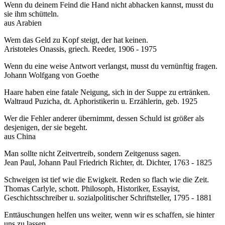
Wenn du deinem Feind die Hand nicht abhacken kannst, musst du
sie ihm schütteln.
aus Arabien
Wem das Geld zu Kopf steigt, der hat keinen.
Aristoteles Onassis, griech. Reeder, 1906 - 1975
Wenn du eine weise Antwort verlangst, musst du vernünftig fragen.
Johann Wolfgang von Goethe
Haare haben eine fatale Neigung, sich in der Suppe zu ertränken.
Waltraud Puzicha, dt. Aphoristikerin u. Erzählerin, geb. 1925
Wer die Fehler anderer übernimmt, dessen Schuld ist größer als
desjenigen, der sie begeht.
aus China
Man sollte nicht Zeitvertreib, sondern Zeitgenuss sagen.
Jean Paul, Johann Paul Friedrich Richter, dt. Dichter, 1763 - 1825
Schweigen ist tief wie die Ewigkeit. Reden so flach wie die Zeit.
Thomas Carlyle, schott. Philosoph, Historiker, Essayist,
Geschichtsschreiber u. sozialpolitischer Schriftsteller, 1795 - 1881
Enttäuschungen helfen uns weiter, wenn wir es schaffen, sie hinter
uns zu lassen.