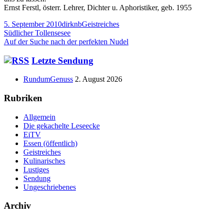
Ernst Ferstl, österr. Lehrer, Dichter u. Aphoristiker, geb. 1955
Veröffentlicht
Autor
Kategorien
5. September 2010
dirknb
Geistreiches
am
Beitragsnavigation
Vorheriger
Südlicher Tollensesee
Beitrag:
Nächster
Auf der Suche nach der perfekten Nudel
Beitrag
Haupt-
Letzte Sendung
Seitenleiste
RundumGenuss
2. August 2026
Rubriken
Allgemein
Die gekachelte Leseecke
EiTV
Essen (öffentlich)
Geistreiches
Kulinarisches
Lustiges
Sendung
Ungeschriebenes
Archiv