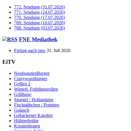
772. Sendung (31.07.2026)
771. Sendung (24.07.2026)
770. Sendung (17.07.2026)
769. Sendung (10.07.2026)
768. Sendung (03.07.2026)
FNE Mediathek
Freitag nach eins
31. Juli 2026
EiTV
NeubrandenBurger
Currywurstburger
Grillen 2
Winterl. Frühlingsrollen
Grillhaxe
Spargel / Hollandaise
Fischstäbchen / Pommes
Gulasch
Gebackener Karpfen
Hühnerbrühe
Krustenbraten