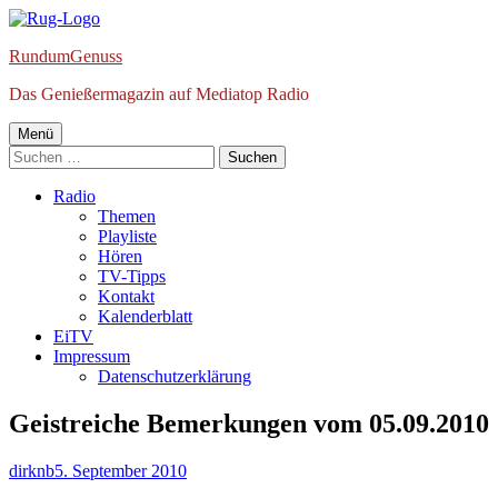
Springe
zum
RundumGenuss
Inhalt
Das Genießermagazin auf Mediatop Radio
Primäres
Menü
Suchen
Menü
nach:
Radio
Themen
Playliste
Hören
TV-Tipps
Kontakt
Kalenderblatt
EiTV
Impressum
Datenschutzerklärung
Geistreiche Bemerkungen vom 05.09.2010
Autor
Veröffentlicht
dirknb
5. September 2010
am