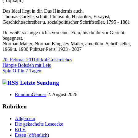
('Topkapi')
Das Ideal liegt in dir. Das Hindernis auch.
Thomas Carlyle, schott. Philosoph, Historiker, Essayist,
Geschichtsschreiber u. sozialpolitischer Schriftsteller, 1795 - 1881
Du weißt so lange nichts von einer Frau, bis du ihr vor Gericht
begegnest.
Norman Mailer, Norman Kingsley Mailer, amerikan. Schriftsteller,
1969 u. 1980 Pulitzer-Preis, 1923 - 2007
Veröffentlicht
Autor
Kategorien
20. Februar 2011
dirknb
Geistreiches
am
Beitragsnavigation
Vorheriger
Häppie Bölsdeh mit Leis
Beitrag:
Nächster
Spin Off in 7 Tagen
Beitrag
Haupt-
Letzte Sendung
Seitenleiste
RundumGenuss
2. August 2026
Rubriken
Allgemein
Die gekachelte Leseecke
EiTV
Essen (öffentlich)