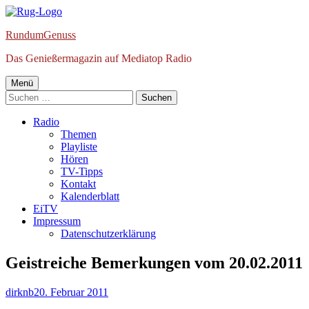
Springe
zum
RundumGenuss
Inhalt
Das Genießermagazin auf Mediatop Radio
Primäres
Menü
Suchen
Menü
nach:
Radio
Themen
Playliste
Hören
TV-Tipps
Kontakt
Kalenderblatt
EiTV
Impressum
Datenschutzerklärung
Geistreiche Bemerkungen vom 20.02.2011
Autor
Veröffentlicht
dirknb
20. Februar 2011
am