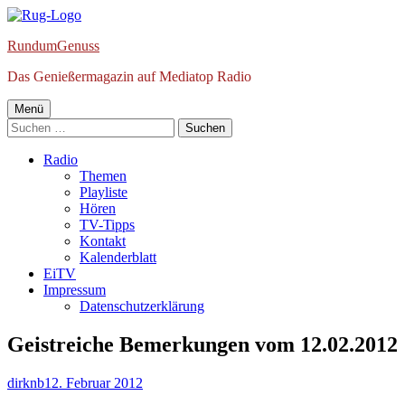
Springe
zum
RundumGenuss
Inhalt
Das Genießermagazin auf Mediatop Radio
Primäres
Menü
Suchen
Menü
nach:
Radio
Themen
Playliste
Hören
TV-Tipps
Kontakt
Kalenderblatt
EiTV
Impressum
Datenschutzerklärung
Geistreiche Bemerkungen vom 12.02.2012
Autor
Veröffentlicht
dirknb
12. Februar 2012
am