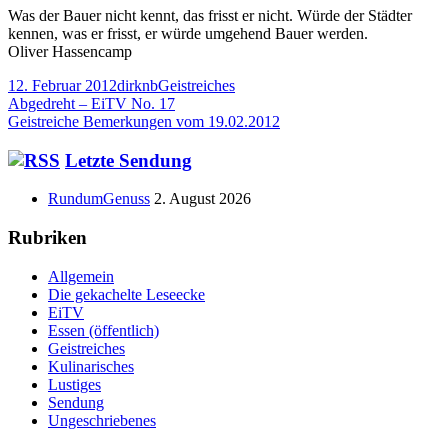
Was der Bauer nicht kennt, das frisst er nicht. Würde der Städter
kennen, was er frisst, er würde umgehend Bauer werden.
Oliver Hassencamp
Veröffentlicht
Autor
Kategorien
12. Februar 2012
dirknb
Geistreiches
am
Beitragsnavigation
Vorheriger
Abgedreht – EiTV No. 17
Beitrag:
Nächster
Geistreiche Bemerkungen vom 19.02.2012
Beitrag
Haupt-
Letzte Sendung
Seitenleiste
RundumGenuss
2. August 2026
Rubriken
Allgemein
Die gekachelte Leseecke
EiTV
Essen (öffentlich)
Geistreiches
Kulinarisches
Lustiges
Sendung
Ungeschriebenes