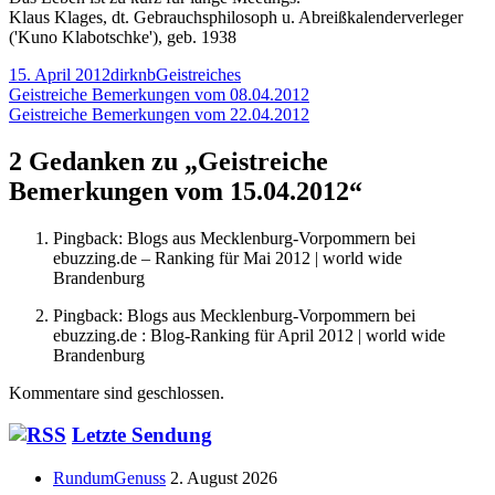
Klaus Klages, dt. Gebrauchsphilosoph u. Abreißkalenderverleger
('Kuno Klabotschke'), geb. 1938
Veröffentlicht
Autor
Kategorien
15. April 2012
dirknb
Geistreiches
am
Beitragsnavigation
Vorheriger
Geistreiche Bemerkungen vom 08.04.2012
Beitrag:
Nächster
Geistreiche Bemerkungen vom 22.04.2012
Beitrag
2 Gedanken zu „
Geistreiche
Bemerkungen vom 15.04.2012
“
Pingback: Blogs aus Mecklenburg-Vorpommern bei
ebuzzing.de – Ranking für Mai 2012 | world wide
Brandenburg
Pingback: Blogs aus Mecklenburg-Vorpommern bei
ebuzzing.de : Blog-Ranking für April 2012 | world wide
Brandenburg
Kommentare sind geschlossen.
Haupt-
Letzte Sendung
Seitenleiste
RundumGenuss
2. August 2026