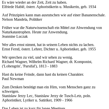
Es wäre wieder an der Zeit, Zeit zu haben.
Bemerkungen
Elfriede Hablé, österr. Aphoristikerin u. Musikerin, geb. 1934
vom
15.04.2012
Auf Prinzipien kann man ausrutschen wie auf einer Bananenschale.
Nelson Mandela, Politiker
Früher war die Naturwissenschaft ein Mittel zur Abwendung von
Naturkatastrophen. Heute zur Anwendung.
Jeannine Luczak
Wer alles ernst nimmt, hat in seinem Leben nichts zu lachen.
Ernst Ferstl, österr. Lehrer, Dichter u. Aphoristiker, geb. 1955
Wir sprechen zu viel, und wir sehen zu wenig.
Richard Wagner, Wilhelm Richard Wagner, dt. Komponist,
('Lohengrin', 'Parsifal'), 1813 - 1883
Hast du keine Feinde, dann hast du keinen Charakter.
Paul Newman
Zum Denken benötigt man ein Hirn, vom Menschen ganz zu
schweigen.
Stanislaw Jerzy Lec, Stanislaw Jerzy de Tusch-Letz, poln.
Aphoristiker, Lyriker u. Satiriker, 1909 - 1966
Das Leben ist zu kurz für lange Meetings.