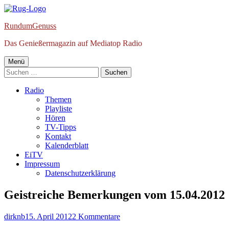
Springe
zum
RundumGenuss
Inhalt
Das Genießermagazin auf Mediatop Radio
Primäres
Menü
Suchen
Menü
nach:
Radio
Themen
Playliste
Hören
TV-Tipps
Kontakt
Kalenderblatt
EiTV
Impressum
Datenschutzerklärung
Geistreiche Bemerkungen vom 15.04.2012
Autor
Veröffentlicht
zu
dirknb
15. April 2012
2 Kommentare
am
Geistreiche