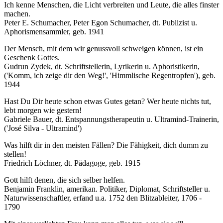
Ich kenne Menschen, die Licht verbreiten und Leute, die alles finster
machen.
Peter E. Schumacher, Peter Egon Schumacher, dt. Publizist u.
Aphorismensammler, geb. 1941
Der Mensch, mit dem wir genussvoll schweigen können, ist ein
Geschenk Gottes.
Gudrun Zydek, dt. Schriftstellerin, Lyrikerin u. Aphoristikerin,
('Komm, ich zeige dir den Weg!', 'Himmlische Regentropfen'), geb.
1944
Hast Du Dir heute schon etwas Gutes getan? Wer heute nichts tut,
lebt morgen wie gestern!
Gabriele Bauer, dt. Entspannungstherapeutin u. Ultramind-Trainerin,
('José Silva - Ultramind')
Was hilft dir in den meisten Fällen? Die Fähigkeit, dich dumm zu
stellen!
Friedrich Löchner, dt. Pädagoge, geb. 1915
Gott hilft denen, die sich selber helfen.
Benjamin Franklin, amerikan. Politiker, Diplomat, Schriftsteller u.
Naturwissenschaftler, erfand u.a. 1752 den Blitzableiter, 1706 -
1790