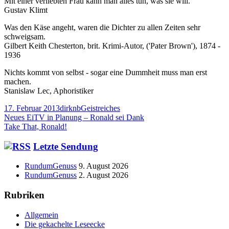
Mit einer verliebten Frau kann man alles tun, was sie will.
Gustav Klimt
Was den Käse angeht, waren die Dichter zu allen Zeiten sehr
schweigsam.
Gilbert Keith Chesterton, brit. Krimi-Autor, ('Pater Brown'), 1874 -
1936
Nichts kommt von selbst - sogar eine Dummheit muss man erst
machen.
Stanislaw Lec, Aphoristiker
Veröffentlicht
Autor
Kategorien
17. Februar 2013
dirknb
Geistreiches
am
Beitragsnavigation
Vorheriger
Neues EiTV in Planung – Ronald sei Dank
Beitrag:
Nächster
Take That, Ronald!
Beitrag
Haupt-
Letzte Sendung
Seitenleiste
RundumGenuss
9. August 2026
RundumGenuss
2. August 2026
Rubriken
Allgemein
Die gekachelte Leseecke