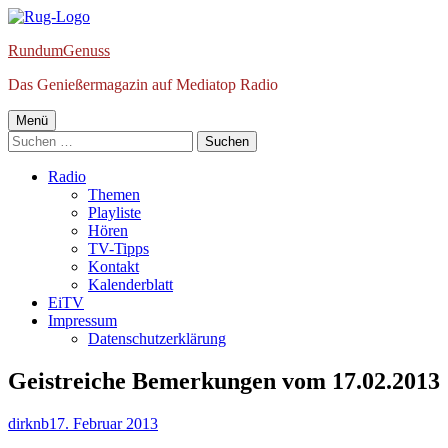
Springe
zum
RundumGenuss
Inhalt
Das Genießermagazin auf Mediatop Radio
Primäres
Menü
Suchen
Menü
nach:
Radio
Themen
Playliste
Hören
TV-Tipps
Kontakt
Kalenderblatt
EiTV
Impressum
Datenschutzerklärung
Geistreiche Bemerkungen vom 17.02.2013
Autor
Veröffentlicht
dirknb
17. Februar 2013
am