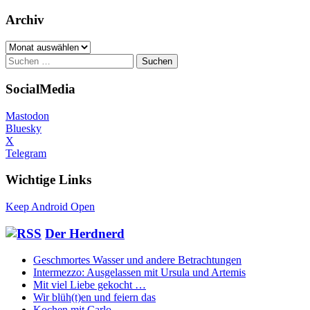
Archiv
Archiv
Suchen
nach:
SocialMedia
Mastodon
Bluesky
X
Telegram
Wichtige Links
Keep Android Open
Der Herdnerd
Geschmortes Wasser und andere Betrachtungen
Intermezzo: Ausgelassen mit Ursula und Artemis
Mit viel Liebe gekocht …
Wir blüh(t)en und feiern das
Kochen mit Carlo