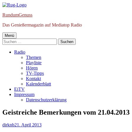
Springe
zum
RundumGenuss
Inhalt
Das Genießermagazin auf Mediatop Radio
Primäres
Menü
Suchen
Menü
nach:
Radio
Themen
Playliste
Hören
TV-Tipps
Kontakt
Kalenderblatt
EiTV
Impressum
Datenschutzerklärung
Geistreiche Bemerkungen vom 21.04.2013
Autor
Veröffentlicht
dirknb
21. April 2013
am