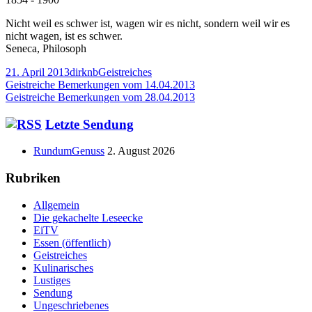
Nicht weil es schwer ist, wagen wir es nicht, sondern weil wir es
nicht wagen, ist es schwer.
Seneca, Philosoph
Veröffentlicht
Autor
Kategorien
21. April 2013
dirknb
Geistreiches
am
Beitragsnavigation
Vorheriger
Geistreiche Bemerkungen vom 14.04.2013
Beitrag:
Nächster
Geistreiche Bemerkungen vom 28.04.2013
Beitrag
Haupt-
Letzte Sendung
Seitenleiste
RundumGenuss
2. August 2026
Rubriken
Allgemein
Die gekachelte Leseecke
EiTV
Essen (öffentlich)
Geistreiches
Kulinarisches
Lustiges
Sendung
Ungeschriebenes