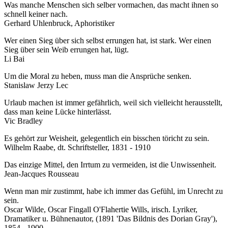
Was manche Menschen sich selber vormachen, das macht ihnen so
schnell keiner nach.
Gerhard Uhlenbruck, Aphoristiker
Wer einen Sieg über sich selbst errungen hat, ist stark. Wer einen
Sieg über sein Weib errungen hat, lügt.
Li Bai
Um die Moral zu heben, muss man die Ansprüche senken.
Stanislaw Jerzy Lec
Urlaub machen ist immer gefährlich, weil sich vielleicht herausstellt,
dass man keine Lücke hinterlässt.
Vic Bradley
Es gehört zur Weisheit, gelegentlich ein bisschen töricht zu sein.
Wilhelm Raabe, dt. Schriftsteller, 1831 - 1910
Das einzige Mittel, den Irrtum zu vermeiden, ist die Unwissenheit.
Jean-Jacques Rousseau
Wenn man mir zustimmt, habe ich immer das Gefühl, im Unrecht zu
sein.
Oscar Wilde, Oscar Fingall O'Flahertie Wills, irisch. Lyriker,
Dramatiker u. Bühnenautor, (1891 'Das Bildnis des Dorian Gray'),
1854 - 1900