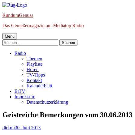
Springe
zum
RundumGenuss
Inhalt
Das Genießermagazin auf Mediatop Radio
Primäres
Menü
Suchen
Menü
nach:
Radio
Themen
Playliste
Hören
TV-Tipps
Kontakt
Kalenderblatt
EiTV
Impressum
Datenschutzerklärung
Geistreiche Bemerkungen vom 30.06.2013
Autor
Veröffentlicht
dirknb
30. Juni 2013
am