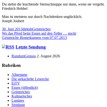
Du siehst die leuchtende Sternschnuppe nur dann, wenn sie vergeht.
Friedrich Hebbel
Man ist meistens nur durch Nachdenken unglücklich.
Joseph Joubert
Veröffentlicht
Autor
Kategorien
30. Juni 2013
dirknb
Geistreiches
am
Beitragsnavigation
Vorheriger
Wo das Pferd beim Essen auf den Teller … guckt
Beitrag:
Nächster
Geistreiche Bemerkungen vom 07.07.2013
Beitrag
Haupt-
Letzte Sendung
Seitenleiste
RundumGenuss
2. August 2026
Rubriken
Allgemein
Die gekachelte Leseecke
EiTV
Essen (öffentlich)
Geistreiches
Kulinarisches
Lustiges
Sendung