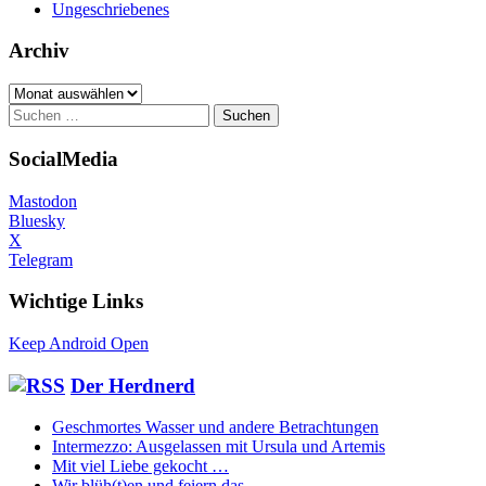
Ungeschriebenes
Archiv
Archiv
Suchen
nach:
SocialMedia
Mastodon
Bluesky
X
Telegram
Wichtige Links
Keep Android Open
Der Herdnerd
Geschmortes Wasser und andere Betrachtungen
Intermezzo: Ausgelassen mit Ursula und Artemis
Mit viel Liebe gekocht …
Wir blüh(t)en und feiern das