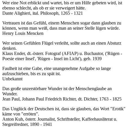
Wer eine Not erblickt und wartet, bis er um Hilfe gebeten wird, ist
ebenso schlecht, als ob er sie verweigert hätte.
Dante Alighieri, ital. Philosoph, 1265 - 1321
Vertrauen ist das Gefühl, einem Menschen sogar dann glauben zu
können, wenn man weiß, dass man an seiner Stelle lügen würde.
Henry Louis Mencken
Wer seinen Gefühlen Flügel verleiht, sollte auch an einen Absturz
denken.
Klaus Ender, dt.-österr. Fotograf (AFIAP) u. Buchautor, ('Rügen -
Poesie einer Insel', 'Rügen - Insel im Licht'), geb. 1939
Faulheit ist eine Gabe, eine unangenehme Aufgabe so lange
aufzuschieben, bis es zu spät ist.
Unbekannt
Das große unzerstörbare Wunder ist der Menschenglaube an
Wunder.
Jean Paul, Johann Paul Friedrich Richter, dt. Dichter, 1763 - 1825
Das Unglück der Deutschen ist, dass sie glauben, das Wort "Erotik"
käme von "erröten".
Anton Kuh, österr. Journalist, Schriftsteller, Kaffeehausliterat u.
Stegreifredner, 1890 - 1941