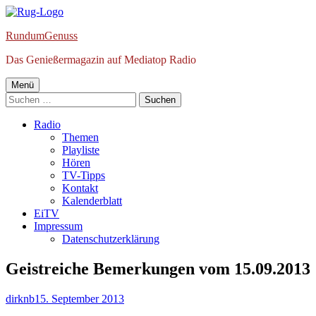
Springe
zum
RundumGenuss
Inhalt
Das Genießermagazin auf Mediatop Radio
Primäres
Menü
Suchen
Menü
nach:
Radio
Themen
Playliste
Hören
TV-Tipps
Kontakt
Kalenderblatt
EiTV
Impressum
Datenschutzerklärung
Geistreiche Bemerkungen vom 15.09.2013
Autor
Veröffentlicht
dirknb
15. September 2013
am