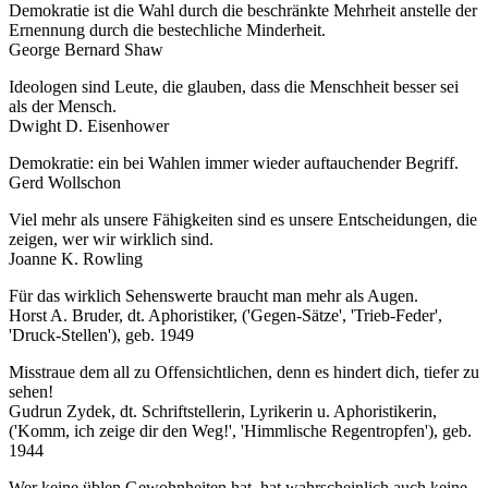
Demokratie ist die Wahl durch die beschränkte Mehrheit anstelle der
Ernennung durch die bestechliche Minderheit.
George Bernard Shaw
Ideologen sind Leute, die glauben, dass die Menschheit besser sei
als der Mensch.
Dwight D. Eisenhower
Demokratie: ein bei Wahlen immer wieder auftauchender Begriff.
Gerd Wollschon
Viel mehr als unsere Fähigkeiten sind es unsere Entscheidungen, die
zeigen, wer wir wirklich sind.
Joanne K. Rowling
Für das wirklich Sehenswerte braucht man mehr als Augen.
Horst A. Bruder, dt. Aphoristiker, ('Gegen-Sätze', 'Trieb-Feder',
'Druck-Stellen'), geb. 1949
Misstraue dem all zu Offensichtlichen, denn es hindert dich, tiefer zu
sehen!
Gudrun Zydek, dt. Schriftstellerin, Lyrikerin u. Aphoristikerin,
('Komm, ich zeige dir den Weg!', 'Himmlische Regentropfen'), geb.
1944
Wer keine üblen Gewohnheiten hat, hat wahrscheinlich auch keine