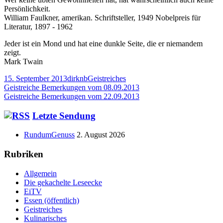
Persönlichkeit.
William Faulkner, amerikan. Schriftsteller, 1949 Nobelpreis für
Literatur, 1897 - 1962
Jeder ist ein Mond und hat eine dunkle Seite, die er niemandem
zeigt.
Mark Twain
Veröffentlicht
Autor
Kategorien
15. September 2013
dirknb
Geistreiches
am
Beitragsnavigation
Vorheriger
Geistreiche Bemerkungen vom 08.09.2013
Beitrag:
Nächster
Geistreiche Bemerkungen vom 22.09.2013
Beitrag
Haupt-
Letzte Sendung
Seitenleiste
RundumGenuss
2. August 2026
Rubriken
Allgemein
Die gekachelte Leseecke
EiTV
Essen (öffentlich)
Geistreiches
Kulinarisches