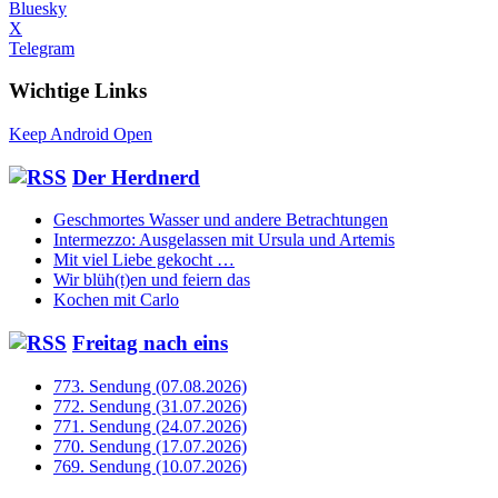
Bluesky
X
Telegram
Wichtige Links
Keep Android Open
Der Herdnerd
Geschmortes Wasser und andere Betrachtungen
Intermezzo: Ausgelassen mit Ursula und Artemis
Mit viel Liebe gekocht …
Wir blüh(t)en und feiern das
Kochen mit Carlo
Freitag nach eins
773. Sendung (07.08.2026)
772. Sendung (31.07.2026)
771. Sendung (24.07.2026)
770. Sendung (17.07.2026)
769. Sendung (10.07.2026)