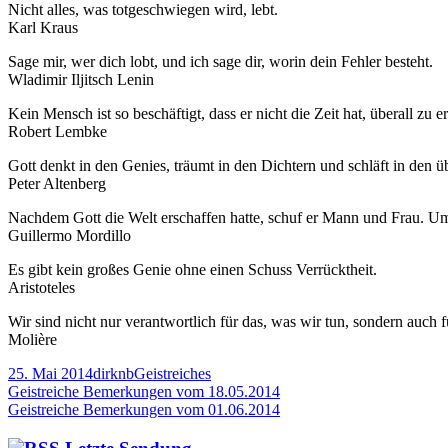
Nicht alles, was totgeschwiegen wird, lebt.
Karl Kraus
Sage mir, wer dich lobt, und ich sage dir, worin dein Fehler besteht.
Wladimir Iljitsch Lenin
Kein Mensch ist so beschäftigt, dass er nicht die Zeit hat, überall zu er
Robert Lembke
Gott denkt in den Genies, träumt in den Dichtern und schläft in den 
Peter Altenberg
Nachdem Gott die Welt erschaffen hatte, schuf er Mann und Frau. U
Guillermo Mordillo
Es gibt kein großes Genie ohne einen Schuss Verrücktheit.
Aristoteles
Wir sind nicht nur verantwortlich für das, was wir tun, sondern auch f
Molière
Veröffentlicht
Autor
Kategorien
25. Mai 2014
dirknb
Geistreiches
am
Beitragsnavigation
Vorheriger
Geistreiche Bemerkungen vom 18.05.2014
Beitrag:
Nächster
Geistreiche Bemerkungen vom 01.06.2014
Beitrag