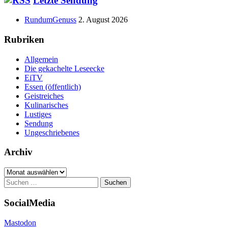
Haupt-
Letzte Sendung
Seitenleiste
RundumGenuss
2. August 2026
Rubriken
Allgemein
Die gekachelte Leseecke
EiTV
Essen (öffentlich)
Geistreiches
Kulinarisches
Lustiges
Sendung
Ungeschriebenes
Archiv
Archiv
Suchen
nach:
SocialMedia
Mastodon