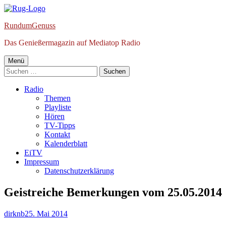
Springe
zum
RundumGenuss
Inhalt
Das Genießermagazin auf Mediatop Radio
Primäres
Menü
Suchen
Menü
nach:
Radio
Themen
Playliste
Hören
TV-Tipps
Kontakt
Kalenderblatt
EiTV
Impressum
Datenschutzerklärung
Geistreiche Bemerkungen vom 25.05.2014
Autor
Veröffentlicht
dirknb
25. Mai 2014
am