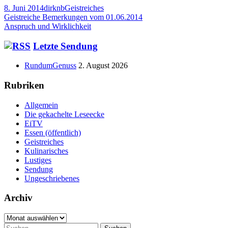
Veröffentlicht
Autor
Kategorien
8. Juni 2014
dirknb
Geistreiches
am
Beitragsnavigation
Vorheriger
Geistreiche Bemerkungen vom 01.06.2014
Beitrag:
Nächster
Anspruch und Wirklichkeit
Beitrag
Haupt-
Letzte Sendung
Seitenleiste
RundumGenuss
2. August 2026
Rubriken
Allgemein
Die gekachelte Leseecke
EiTV
Essen (öffentlich)
Geistreiches
Kulinarisches
Lustiges
Sendung
Ungeschriebenes
Archiv
Archiv
Suchen