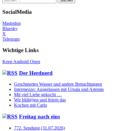
nach:
SocialMedia
Mastodon
Bluesky
X
Telegram
Wichtige Links
Keep Android Open
Der Herdnerd
Geschmortes Wasser und andere Betrachtungen
Intermezzo: Ausgelassen mit Ursula und Artemis
Mit viel Liebe gekocht …
Wir blüh(t)en und feiern das
Kochen mit Carlo
Freitag nach eins
772. Sendung (31.07.2026)