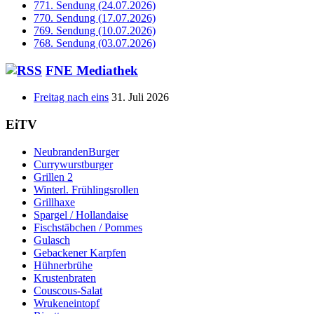
771. Sendung (24.07.2026)
770. Sendung (17.07.2026)
769. Sendung (10.07.2026)
768. Sendung (03.07.2026)
FNE Mediathek
Freitag nach eins
31. Juli 2026
EiTV
NeubrandenBurger
Currywurstburger
Grillen 2
Winterl. Frühlingsrollen
Grillhaxe
Spargel / Hollandaise
Fischstäbchen / Pommes
Gulasch
Gebackener Karpfen
Hühnerbrühe
Krustenbraten
Couscous-Salat
Wrukeneintopf