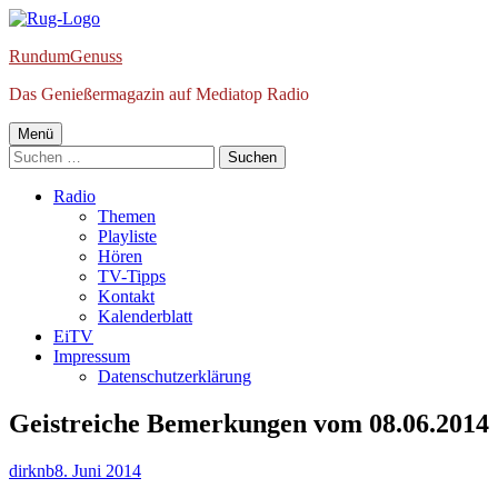
Springe
zum
RundumGenuss
Inhalt
Das Genießermagazin auf Mediatop Radio
Primäres
Menü
Suchen
Menü
nach:
Radio
Themen
Playliste
Hören
TV-Tipps
Kontakt
Kalenderblatt
EiTV
Impressum
Datenschutzerklärung
Geistreiche Bemerkungen vom 08.06.2014
Autor
Veröffentlicht
dirknb
8. Juni 2014
am