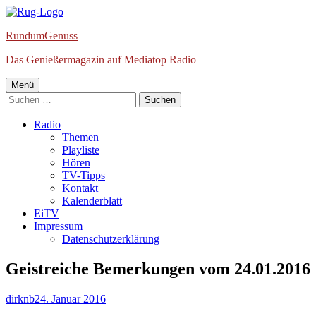
Springe
zum
RundumGenuss
Inhalt
Das Genießermagazin auf Mediatop Radio
Primäres
Menü
Suchen
Menü
nach:
Radio
Themen
Playliste
Hören
TV-Tipps
Kontakt
Kalenderblatt
EiTV
Impressum
Datenschutzerklärung
Geistreiche Bemerkungen vom 24.01.2016
Autor
Veröffentlicht
dirknb
24. Januar 2016
am