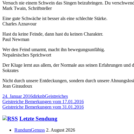
Versuch nie einem Schwein das Singen beizubringen. Du verschwende
Mark Twain, Schriftsteller
Eine gute Schwäche ist besser als eine schlechte Stärke.
Charles Aznavour
Hast du keine Feinde, dann hast du keinen Charakter.
Paul Newman
Wer den Feind umarmt, macht ihn bewegungsunfähig.
Nepalesisches Sprichwort
Der Kluge lernt aus allem, der Normale aus seinen Erfahrungen und 
Sokrates
Nicht durch unsere Entdeckungen, sondern durch unsere Ahnungslosi
Jean Giraudoux
Veröffentlicht
Autor
Kategorien
24. Januar 2016
dirknb
Geistreiches
am
Beitragsnavigation
Vorheriger
Geistreiche Bemerkungen vom 17.01.2016
Beitrag:
Nächster
Geistreiche Bemerkungen vom 31.01.2016
Beitrag
Haupt-
Letzte Sendung
Seitenleiste
RundumGenuss
2. August 2026