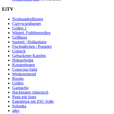
EiTV
NeubrandenBurger
Currywurstburger
Grillen 2
Winterl. Frühlingsrollen
Grillhaxe
Spargel / Hollandaise
Fischstäbchen / Pommes
Gulasch
Gebackener Karpfen
Hühnerbrühe
Krustenbraten
Couscous-Salat
Wrukeneintopf
Risotto
Grillen
Gazpacho
Hackbraten chinesisch
Pasta mit Sugo
Entenbrust mit ZSC-Soße
Soljanka
alles