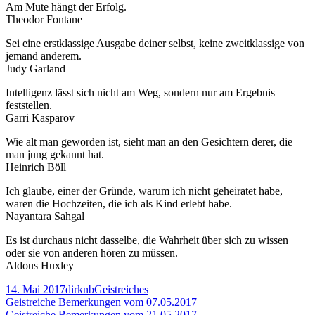
Am Mute hängt der Erfolg.
Theodor Fontane
Sei eine erstklassige Ausgabe deiner selbst, keine zweitklassige von
jemand anderem.
Judy Garland
Intelligenz lässt sich nicht am Weg, sondern nur am Ergebnis
feststellen.
Garri Kasparov
Wie alt man geworden ist, sieht man an den Gesichtern derer, die
man jung gekannt hat.
Heinrich Böll
Ich glaube, einer der Gründe, warum ich nicht geheiratet habe,
waren die Hochzeiten, die ich als Kind erlebt habe.
Nayantara Sahgal
Es ist durchaus nicht dasselbe, die Wahrheit über sich zu wissen
oder sie von anderen hören zu müssen.
Aldous Huxley
Veröffentlicht
Autor
Kategorien
14. Mai 2017
dirknb
Geistreiches
am
Beitragsnavigation
Vorheriger
Geistreiche Bemerkungen vom 07.05.2017
Beitrag:
Nächster
Geistreiche Bemerkungen vom 21.05.2017