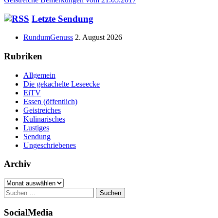
Beitrag
Haupt-
Letzte Sendung
Seitenleiste
RundumGenuss
2. August 2026
Rubriken
Allgemein
Die gekachelte Leseecke
EiTV
Essen (öffentlich)
Geistreiches
Kulinarisches
Lustiges
Sendung
Ungeschriebenes
Archiv
Archiv
Suchen
nach:
SocialMedia