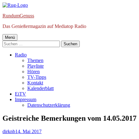
Springe
zum
RundumGenuss
Inhalt
Das Genießermagazin auf Mediatop Radio
Primäres
Menü
Suchen
Menü
nach:
Radio
Themen
Playliste
Hören
TV-Tipps
Kontakt
Kalenderblatt
EiTV
Impressum
Datenschutzerklärung
Geistreiche Bemerkungen vom 14.05.2017
Autor
Veröffentlicht
dirknb
14. Mai 2017
am