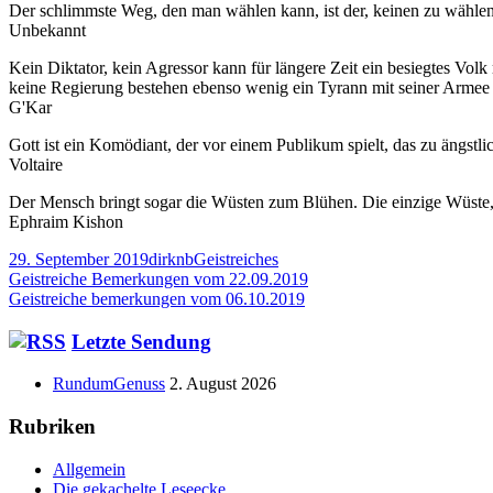
Der schlimmste Weg, den man wählen kann, ist der, keinen zu wählen
Unbekannt
Kein Diktator, kein Agressor kann für längere Zeit ein besiegtes Vo
keine Regierung bestehen ebenso wenig ein Tyrann mit seiner Arme
G'Kar
Gott ist ein Komödiant, der vor einem Publikum spielt, das zu ängstli
Voltaire
Der Mensch bringt sogar die Wüsten zum Blühen. Die einzige Wüste, d
Ephraim Kishon
Veröffentlicht
Autor
Kategorien
29. September 2019
dirknb
Geistreiches
am
Beitragsnavigation
Vorheriger
Geistreiche Bemerkungen vom 22.09.2019
Beitrag:
Nächster
Geistreiche bemerkungen vom 06.10.2019
Beitrag
Haupt-
Letzte Sendung
Seitenleiste
RundumGenuss
2. August 2026
Rubriken
Allgemein
Die gekachelte Leseecke