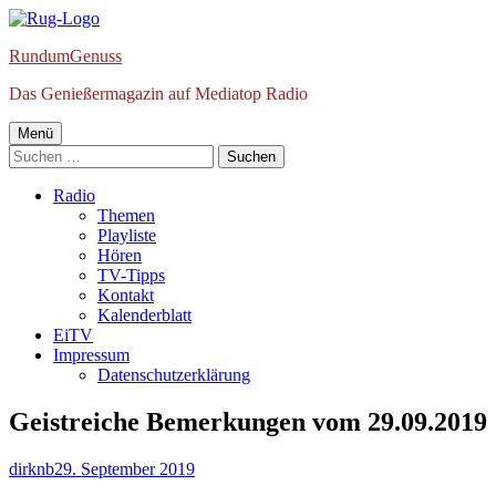
Springe
zum
RundumGenuss
Inhalt
Das Genießermagazin auf Mediatop Radio
Primäres
Menü
Suchen
Menü
nach:
Radio
Themen
Playliste
Hören
TV-Tipps
Kontakt
Kalenderblatt
EiTV
Impressum
Datenschutzerklärung
Geistreiche Bemerkungen vom 29.09.2019
Autor
Veröffentlicht
dirknb
29. September 2019
am