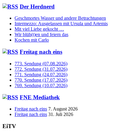
Der Herdnerd
Geschmortes Wasser und andere Betrachtungen
Intermezzo: Ausgelassen mit Ursula und Artemis
Mit viel Liebe gekocht …
Wir blüh(t)en und feiern das
Kochen mit Carlo
Freitag nach eins
773. Sendung (07.08.2026)
772. Sendung (31.07.2026)
771. Sendung (24.07.2026)
770. Sendung (17.07.2026)
769. Sendung (10.07.2026)
FNE Mediathek
Freitag nach eins
7. August 2026
Freitag nach eins
31. Juli 2026
EiTV