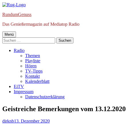
Springe
zum
RundumGenuss
Inhalt
Das Genießermagazin auf Mediatop Radio
Primäres
Menü
Suchen
Menü
nach:
Radio
Themen
Playliste
Hören
TV-Tipps
Kontakt
Kalenderblatt
EiTV
Impressum
Datenschutzerklärung
Geistreiche Bemerkungen vom 13.12.2020
Autor
Veröffentlicht
dirknb
13. Dezember 2020
am