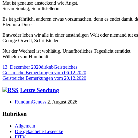
Mut ist genauso ansteckend wie Angst.
Susan Sontag, Schriftstellerin
Es ist gefährlich, anderen etwas vorzumachen, denn es endet damit, d
Eleonora Duse
Entweder leben wir alle in einer anständigen Welt oder niemand tut es
George Orwell, Schriftsteller
Nur der Wechsel ist wohltätig. Unaufhörliches Tageslicht ermüdet.
Wilhelm von Humboldt
Veröffentlicht
Autor
Kategorien
13. Dezember 2020
dirknb
Geistreiches
am
Beitragsnavigation
Vorheriger
Geistreiche Bemerkungen vom 06.12.2020
Beitrag:
Nächster
Geistreiche Bemerkungen vom 20.12.2020
Beitrag
Haupt-
Letzte Sendung
Seitenleiste
RundumGenuss
2. August 2026
Rubriken
Allgemein
Die gekachelte Leseecke
EiTV