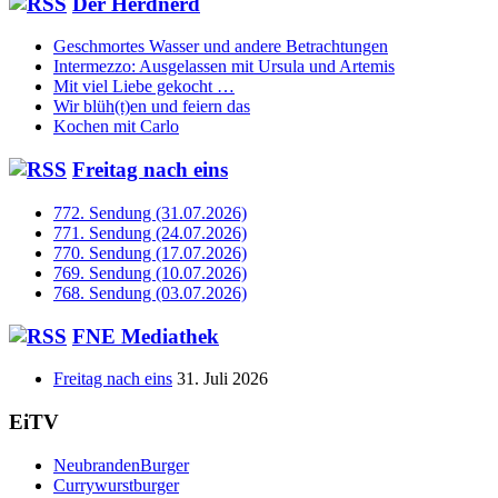
Der Herdnerd
Geschmortes Wasser und andere Betrachtungen
Intermezzo: Ausgelassen mit Ursula und Artemis
Mit viel Liebe gekocht …
Wir blüh(t)en und feiern das
Kochen mit Carlo
Freitag nach eins
772. Sendung (31.07.2026)
771. Sendung (24.07.2026)
770. Sendung (17.07.2026)
769. Sendung (10.07.2026)
768. Sendung (03.07.2026)
FNE Mediathek
Freitag nach eins
31. Juli 2026
EiTV
NeubrandenBurger
Currywurstburger