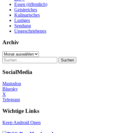
Essen (öffentlich)
Geistreiches
Kulinarisches
Lustiges
Sendung
Ungeschriebenes
Archiv
Archiv
Suchen
nach:
SocialMedia
Mastodon
Bluesky
X
Telegram
Wichtige Links
Keep Android Open