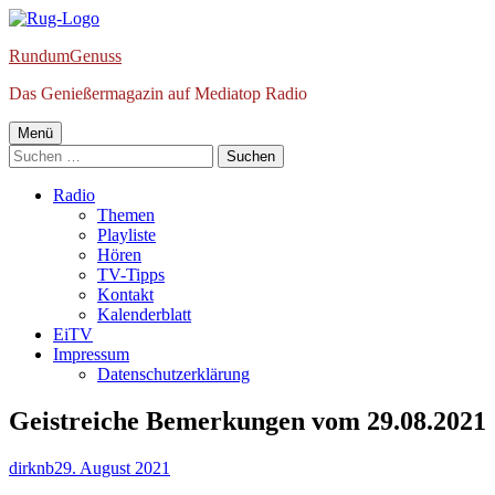
Springe
zum
RundumGenuss
Inhalt
Das Genießermagazin auf Mediatop Radio
Primäres
Menü
Suchen
Menü
nach:
Radio
Themen
Playliste
Hören
TV-Tipps
Kontakt
Kalenderblatt
EiTV
Impressum
Datenschutzerklärung
Geistreiche Bemerkungen vom 29.08.2021
Autor
Veröffentlicht
dirknb
29. August 2021
am