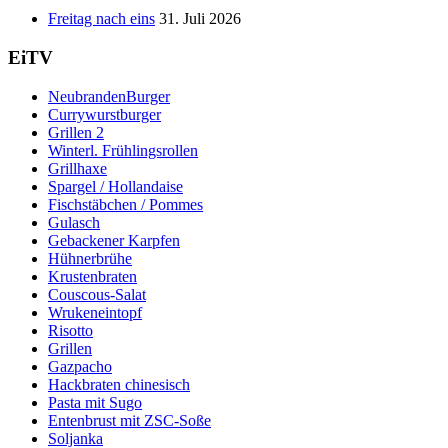
Freitag nach eins
31. Juli 2026
EiTV
NeubrandenBurger
Currywurstburger
Grillen 2
Winterl. Frühlingsrollen
Grillhaxe
Spargel / Hollandaise
Fischstäbchen / Pommes
Gulasch
Gebackener Karpfen
Hühnerbrühe
Krustenbraten
Couscous-Salat
Wrukeneintopf
Risotto
Grillen
Gazpacho
Hackbraten chinesisch
Pasta mit Sugo
Entenbrust mit ZSC-Soße
Soljanka