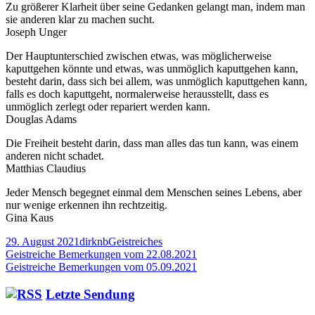
Zu größerer Klarheit über seine Gedanken gelangt man, indem man
sie anderen klar zu machen sucht.
Joseph Unger
Der Hauptunterschied zwischen etwas, was möglicherweise
kaputtgehen könnte und etwas, was unmöglich kaputtgehen kann,
besteht darin, dass sich bei allem, was unmöglich kaputtgehen kann,
falls es doch kaputtgeht, normalerweise herausstellt, dass es
unmöglich zerlegt oder repariert werden kann.
Douglas Adams
Die Freiheit besteht darin, dass man alles das tun kann, was einem
anderen nicht schadet.
Matthias Claudius
Jeder Mensch begegnet einmal dem Menschen seines Lebens, aber
nur wenige erkennen ihn rechtzeitig.
Gina Kaus
Veröffentlicht
Autor
Kategorien
29. August 2021
dirknb
Geistreiches
am
Beitragsnavigation
Vorheriger
Geistreiche Bemerkungen vom 22.08.2021
Beitrag:
Nächster
Geistreiche Bemerkungen vom 05.09.2021
Beitrag
Haupt-
Letzte Sendung
Seitenleiste