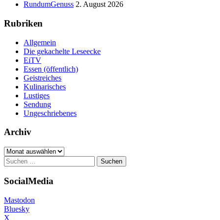
RundumGenuss
2. August 2026
Rubriken
Allgemein
Die gekachelte Leseecke
EiTV
Essen (öffentlich)
Geistreiches
Kulinarisches
Lustiges
Sendung
Ungeschriebenes
Archiv
Archiv
Suchen
nach:
SocialMedia
Mastodon
Bluesky
X