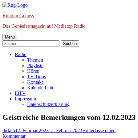
Springe
zum
RundumGenuss
Inhalt
Das Genießermagazin auf Mediatop Radio
Primäres
Menü
Suchen
Menü
nach:
Radio
Themen
Playliste
Hören
TV-Tipps
Kontakt
Kalenderblatt
EiTV
Impressum
Datenschutzerklärung
Geistreiche Bemerkungen vom 12.02.2023
Autor
Veröffentlicht
dirknb
12. Februar 2023
12. Februar 2023
Hinterlasse einen
am
zu
Kommentar