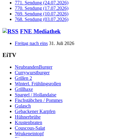
771. Sendung (24.07.2026)
770. Sendung (17.07.2026)
769. Sendung (10.07.2026)
768. Sendung (03.07.2026)
FNE Mediathek
Freitag nach eins
31. Juli 2026
EiTV
NeubrandenBurger
Currywurstburger
Grillen 2
Winterl. Frühlingsrollen
Grillhaxe
Spargel / Hollandaise
Fischstäbchen / Pommes
Gulasch
Gebackener Karpfen
Hühnerbrühe
Krustenbraten
Couscous-Salat
Wrukeneintopf