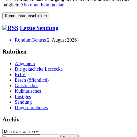
möglich:
Abo ohne Kommentar
.
Haupt-
Letzte Sendung
Seitenleiste
RundumGenuss
2. August 2026
Rubriken
Allgemein
Die gekachelte Leseecke
EiTV
Essen (öffentlich)
Geistreiches
Kulinarisches
Lustiges
Sendung
Ungeschriebenes
Archiv
Archiv
Suchen