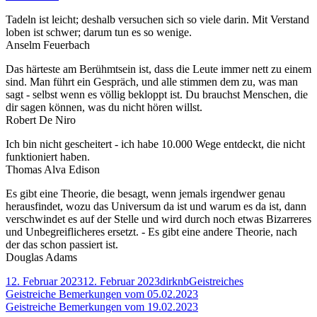
Geistreiche
Tadeln ist leicht; deshalb versuchen sich so viele darin. Mit Verstand
Bemerkungen
loben ist schwer; darum tun es so wenige.
vom
Anselm Feuerbach
12.02.2023
Das härteste am Berühmtsein ist, dass die Leute immer nett zu einem
sind. Man führt ein Gespräch, und alle stimmen dem zu, was man
sagt - selbst wenn es völlig bekloppt ist. Du brauchst Menschen, die
dir sagen können, was du nicht hören willst.
Robert De Niro
Ich bin nicht gescheitert - ich habe 10.000 Wege entdeckt, die nicht
funktioniert haben.
Thomas Alva Edison
Es gibt eine Theorie, die besagt, wenn jemals irgendwer genau
herausfindet, wozu das Universum da ist und warum es da ist, dann
verschwindet es auf der Stelle und wird durch noch etwas Bizarreres
und Unbegreiflicheres ersetzt. - Es gibt eine andere Theorie, nach
der das schon passiert ist.
Douglas Adams
Veröffentlicht
Autor
Kategorien
12. Februar 2023
12. Februar 2023
dirknb
Geistreiches
am
Beitragsnavigation
Vorheriger
Geistreiche Bemerkungen vom 05.02.2023
Beitrag:
Nächster
Geistreiche Bemerkungen vom 19.02.2023