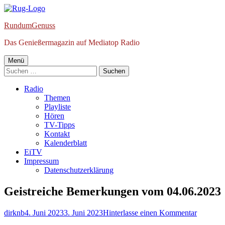
Springe
zum
RundumGenuss
Inhalt
Das Genießermagazin auf Mediatop Radio
Primäres
Menü
Suchen
Menü
nach:
Radio
Themen
Playliste
Hören
TV-Tipps
Kontakt
Kalenderblatt
EiTV
Impressum
Datenschutzerklärung
Geistreiche Bemerkungen vom 04.06.2023
Autor
Veröffentlicht
zu
dirknb
4. Juni 2023
3. Juni 2023
Hinterlasse einen Kommentar
am
Geistrei