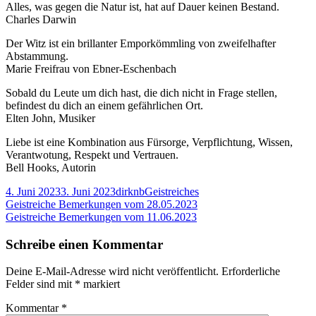
Alles, was gegen die Natur ist, hat auf Dauer keinen Bestand.
Bemerku
Charles Darwin
vom
04.06.2
Der Witz ist ein brillanter Emporkömmling von zweifelhafter
Abstammung.
Marie Freifrau von Ebner-Eschenbach
Sobald du Leute um dich hast, die dich nicht in Frage stellen,
befindest du dich an einem gefährlichen Ort.
Elten John, Musiker
Liebe ist eine Kombination aus Fürsorge, Verpflichtung, Wissen,
Verantwotung, Respekt und Vertrauen.
Bell Hooks, Autorin
Veröffentlicht
Autor
Kategorien
4. Juni 2023
3. Juni 2023
dirknb
Geistreiches
am
Beitragsnavigation
Vorheriger
Geistreiche Bemerkungen vom 28.05.2023
Beitrag:
Nächster
Geistreiche Bemerkungen vom 11.06.2023
Beitrag
Schreibe einen Kommentar
Deine E-Mail-Adresse wird nicht veröffentlicht.
Erforderliche
Felder sind mit
*
markiert
Kommentar
*