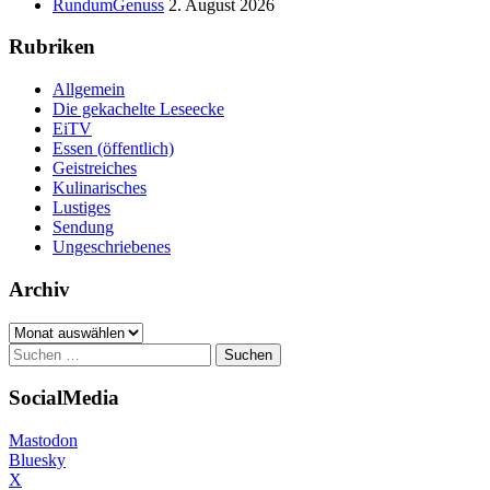
RundumGenuss
2. August 2026
Rubriken
Allgemein
Die gekachelte Leseecke
EiTV
Essen (öffentlich)
Geistreiches
Kulinarisches
Lustiges
Sendung
Ungeschriebenes
Archiv
Archiv
Suchen
nach:
SocialMedia
Mastodon
Bluesky
X