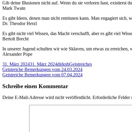
Gib deine Illusionen nicht auf. Wenn du sie verloren hast, existierst 
Bem
Mark Twain
vo
31.
Es gibt Ideen, denen man nicht entrinnen kann. Man engagiert sich, 
Dr. Theodor Herzl
Es gibt nicht viel Wissen, das Macht verschafft, aber es gibt viel Wis
Bertolt Brecht
In unserer Jugend schuften wir wie Sklaven, um etwas zu erreichen, wo
Alexander Pope
Veröffentlicht
Autor
Kategorien
31. März 2024
31. März 2024
dirknb
Geistreiches
am
Beitragsnavigation
Vorheriger
Geistreiche Bemerkungen vom 24.03.2024
Beitrag:
Nächster
Geistreiche Bemerkungen vom 07.04.2024
Beitrag
Schreibe einen Kommentar
Deine E-Mail-Adresse wird nicht veröffentlicht.
Erforderliche Felder 