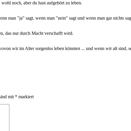
du wohl noch, aber du hast aufgehört zu leben.
erkungen
m
03.2024
wenn man "ja" sagt, wenn man "nein" sagt und wenn man gar nichts sag
sen, das nur durch Macht verschafft wird.
von wir im Alter sorgenlos leben könnten ... und wenn wir alt sind, seh
sind mit
*
markiert