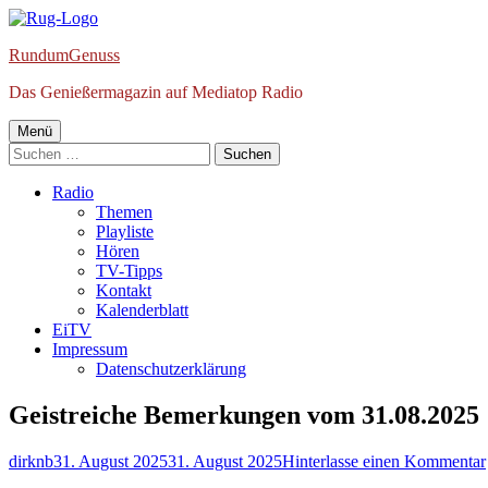
Springe
zum
RundumGenuss
Inhalt
Das Genießermagazin auf Mediatop Radio
Primäres
Menü
Suchen
Menü
nach:
Radio
Themen
Playliste
Hören
TV-Tipps
Kontakt
Kalenderblatt
EiTV
Impressum
Datenschutzerklärung
Geistreiche Bemerkungen vom 31.08.2025
Autor
Veröffentlicht
dirknb
31. August 2025
31. August 2025
Hinterlasse einen Kommentar
am