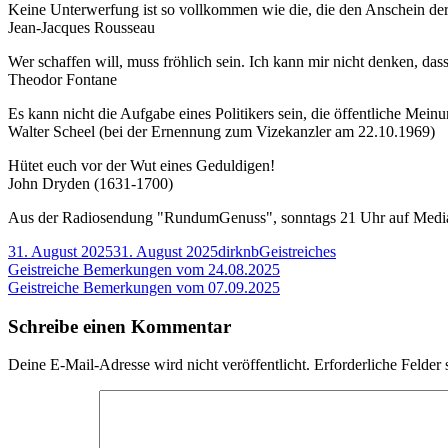
Keine Unterwerfung ist so vollkommen wie die, die den Anschein der F
Jean-Jacques Rousseau
Wer schaffen will, muss fröhlich sein. Ich kann mir nicht denken, dass 
Theodor Fontane
Es kann nicht die Aufgabe eines Politikers sein, die öffentliche Mei
Walter Scheel (bei der Ernennung zum Vizekanzler am 22.10.1969)
Hütet euch vor der Wut eines Geduldigen!
John Dryden (1631-1700)
Aus der Radiosendung "RundumGenuss", sonntags 21 Uhr auf Media
Veröffentlicht
Autor
Kategorien
31. August 2025
31. August 2025
dirknb
Geistreiches
am
Beitragsnavigation
Vorheriger
Geistreiche Bemerkungen vom 24.08.2025
Beitrag:
Nächster
Geistreiche Bemerkungen vom 07.09.2025
Beitrag
Schreibe einen Kommentar
Deine E-Mail-Adresse wird nicht veröffentlicht.
Erforderliche Felder 