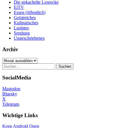
Die gekachelte Leseecke
EiTV
Essen (öffentlich)
Geistreiches
Kulinarisches
Lustiges
Sendung
Ungeschriebenes
Archiv
Archiv
Suchen
nach:
SocialMedia
Mastodon
Bluesky
X
Telegram
Wichtige Links
Keep Android Open