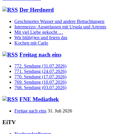
Der Herdnerd
Geschmortes Wasser und andere Betrachtungen
Intermezzo: Ausgelassen mit Ursula und Artemis
Mit viel Liebe gekocht …
Wir blüh(t)en und feiern das
Kochen mit Carlo
Freitag nach eins
772. Sendung (31.07.2026)
771. Sendung (24.07.2026)
770. Sendung (17.07.2026)
769. Sendung (10.07.2026)
768. Sendung (03.07.2026)
FNE Mediathek
Freitag nach eins
31. Juli 2026
EiTV
NeubrandenBurger