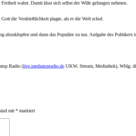
reiheit wahrt. Damit lässt sich selbst der Wille gefangen nehmen.
Bemerkungen
vom
31.08.2025
Gott die Verdrießlichkeit plagte, als er die Welt schuf.
nung abzuklopfen und dann das Populäre zu tun. Aufgabe des Politikers i
top Radio (
live.mediatopradio.de
UKW, Stream, Mediathek), Whlg. di
sind mit
*
markiert