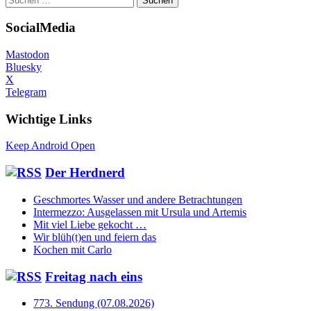
nach:
SocialMedia
Mastodon
Bluesky
X
Telegram
Wichtige Links
Keep Android Open
Der Herdnerd
Geschmortes Wasser und andere Betrachtungen
Intermezzo: Ausgelassen mit Ursula und Artemis
Mit viel Liebe gekocht …
Wir blüh(t)en und feiern das
Kochen mit Carlo
Freitag nach eins
773. Sendung (07.08.2026)