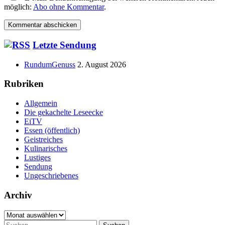
möglich:
Abo ohne Kommentar
.
Haupt-
Letzte Sendung
Seitenleiste
RundumGenuss
2. August 2026
Rubriken
Allgemein
Die gekachelte Leseecke
EiTV
Essen (öffentlich)
Geistreiches
Kulinarisches
Lustiges
Sendung
Ungeschriebenes
Archiv
Archiv
Suchen