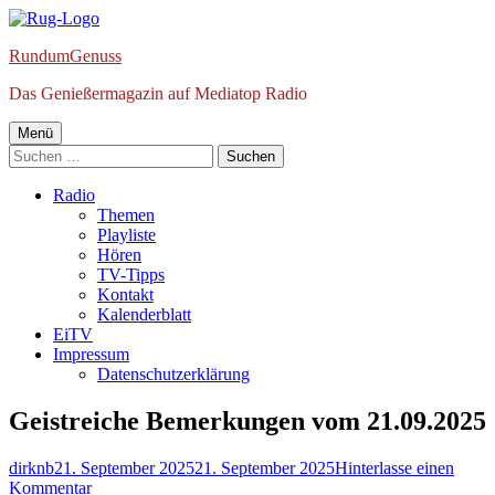
Springe
zum
RundumGenuss
Inhalt
Das Genießermagazin auf Mediatop Radio
Primäres
Menü
Suchen
Menü
nach:
Radio
Themen
Playliste
Hören
TV-Tipps
Kontakt
Kalenderblatt
EiTV
Impressum
Datenschutzerklärung
Geistreiche Bemerkungen vom 21.09.2025
Autor
Veröffentlicht
dirknb
21. September 2025
21. September 2025
Hinterlasse einen
am
zu
Kommentar