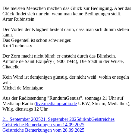
Geistreiche
Die meisten Menschen machen das Glück zur Bedingung. Aber das
Bemerkungen
Glück findet sich nur ein, wenn man keine Bedingungen stellt.
vom
Artur Rubinstein
21.09.2025
Der Vorteil der Klugheit besteht darin, dass man sich dumm stellen
kann.
Das Gegenteil ist schon schwieriger.
Kurt Tucholsky
Der Zorn macht nicht blind; er entsteht durch das Blindsein.
Antoine de Saint-Exupéry (1900-1944), Die Stadt in der Wüste,
Citadelle
Kein Wind ist demjenigen günstig, der nicht weiß, wohin er segeln
will.
Michel de Montaigne
Aus der Radiosendung "RundumGenuss", sonntags 21 Uhr auf
Mediatop Radio (
live.mediatopradio.de
UKW, Stream, Mediathek),
Whlg. dienstags 12 Uhr.
Veröffentlicht
Autor
Kategorien
21. September 2025
21. September 2025
dirknb
Geistreiches
am
Beitragsnavigation
Vorheriger
Geistreiche Bemerkungen vom 14.09.2025
Beitrag:
Nächster
Geistreiche Bemerkungen vom 28.09.2025