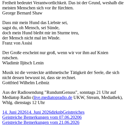
Freiheit bedeutet Verantwortlichkeit. Das ist der Grund, weshalb die
Bemer
meisten Menschen sich vor ihr fürchten.
vom
George Bernard Shaw
14.06
Dass mir mein Hund das Liebste sei,
sagst du, oh Mensch, sei Sünde,
doch mein Hund bleibt mir im Sturme treu,
der Mensch nicht mal im Winde.
Franz von Assisi
Der Große erscheint nur groß, wenn wir vor ihm auf Knien
rutschen.
Wladimir Iljitsch Lenin
Musik ist die versteckte arithmetische Tätigkeit der Seele, die sich
nicht dessen bewusst ist, dass sie rechnet.
Gottfried Wilhelm Leibniz
Aus der Radiosendung "RundumGenuss", sonntags 21 Uhr auf
Mediatop Radio (
live.mediatopradio.de
UKW, Stream, Mediathek),
Whlg. dienstags 12 Uhr
Veröffentlicht
Autor
Kategorien
14. Juni 2026
14. Juni 2026
dirknb
Geistreiches
am
Beitragsnavigation
Vorheriger
Geistreiche Bemerkungen vom 07.06.20206
Beitrag:
Nächster
Geistreiche Bemerkungen vom 21.06.2026