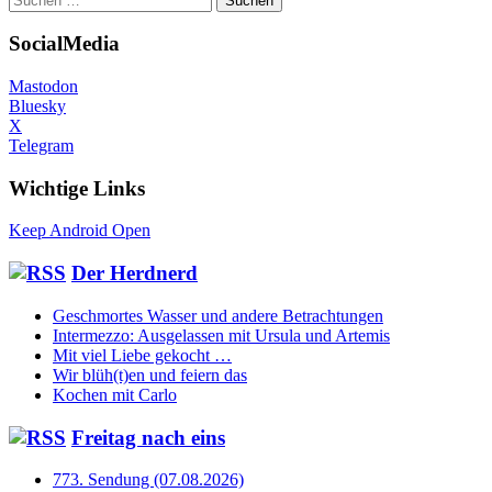
nach:
SocialMedia
Mastodon
Bluesky
X
Telegram
Wichtige Links
Keep Android Open
Der Herdnerd
Geschmortes Wasser und andere Betrachtungen
Intermezzo: Ausgelassen mit Ursula und Artemis
Mit viel Liebe gekocht …
Wir blüh(t)en und feiern das
Kochen mit Carlo
Freitag nach eins
773. Sendung (07.08.2026)