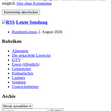
möglich:
Abo ohne Kommentar
.
Haupt-
Letzte Sendung
Seitenleiste
RundumGenuss
2. August 2026
Rubriken
Allgemein
Die gekachelte Leseecke
EiTV
Essen (öffentlich)
Geistreiches
Kulinarisches
Lustiges
Sendung
Ungeschriebenes
Archiv
Archiv
Suchen