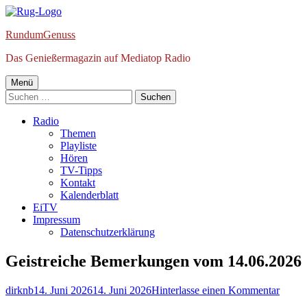
Springe
zum
RundumGenuss
Inhalt
Das Genießermagazin auf Mediatop Radio
Primäres
Menü
Suchen
Menü
nach:
Radio
Themen
Playliste
Hören
TV-Tipps
Kontakt
Kalenderblatt
EiTV
Impressum
Datenschutzerklärung
Geistreiche Bemerkungen vom 14.06.2026
Autor
Veröffentlicht
zu
dirknb
14. Juni 2026
14. Juni 2026
Hinterlasse einen Kommentar
am
Geistr