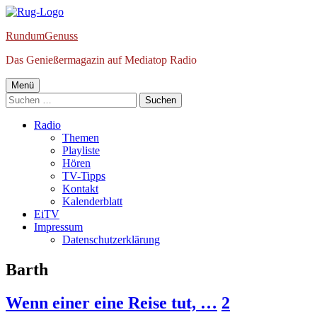
Springe
zum
RundumGenuss
Inhalt
Das Genießermagazin auf Mediatop Radio
Primäres
Menü
Suchen
Menü
nach:
Radio
Themen
Playliste
Hören
TV-Tipps
Kontakt
Kalenderblatt
EiTV
Impressum
Datenschutzerklärung
Schlagwort:
Barth
Wenn einer eine Reise tut, …
2