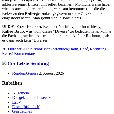
inklusive seiner Entsorgung selber bezahlen? Möglicherweise haben
wir uns auch dadurch rechnungswirksam benommen, als die die
Kekse zu den Kaffeegetränken gegessen und die Zuckertütchen
eingesteckt hatten. Man gönnt sich ja sonst nichts.
UPDATE
(30.10.2009): Bei einer Nachfrage in einem hiesigen
Kaffee-Bistro, was wohl dieses "Diverse" zu bedeuten hätte, konnte
die Fachangestellte das auch nicht erklären. Auf der Rechnung gab
es dann auch kein "Diverses".
Veröffentlicht
Autor
Kategorien
Schlagwörter
26. Oktober 2009
dirknb
Essen (öffentlich)
Barth
,
Café
,
Rechnung
,
am
zu
Reise
2 Kommentare
Wenn
einer
Haupt-
Letzte Sendung
eine
Seitenleiste
Reise
RundumGenuss
2. August 2026
tut,
…
Rubriken
Allgemein
Die gekachelte Leseecke
EiTV
Essen (öffentlich)
Geistreiches