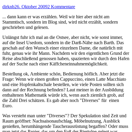
Autor
Veröffentlicht
zu
dirknb
26. Oktober 2009
2 Kommentare
am
Wenn
... dann kann er was erzählen. Weil wir hier aber nicht am
einer
Stammtisch, sondern im Blog sind, wird nicht erzählt, sondern
eine
geschrieben und gelesen.
Reise
tut,
Unlängst fuhr ich mal an die Ostsee, aber nicht, wie sonst immer,
…
auf die Insel Usedom, sondern in die Darß-Nähe nach Barth. Das
geschah auf den Wunsch einer einzelnen Dame, die natürlich mit
fuhr, genau wie ihr Mann. Nachdem wir den eigentlichen Grund der
Reise abschließend genossen haben, spazierten wir durch den Hafen
auf der Suche nach einer Käffcheneinnahmemöglichkeit.
Bestellung ok, Ambiente schön, Bedienung höflich. Aber jetzt die
Frage: Wenn wir einen großen Cappuccino, einen Latte Macchiato
und eine Hopfenkaltschale bestellen, wie viele Posten sollten sich
dann auf der Rechnung befinden? Laut meiner in der Ausbildung
enthaltenen Mathematik würde ich, wenn auch ziemlich grob, auf
die Zahl Drei schätzen. Es gab aber noch "Diverses" für einen
Euro.
Was versteht man unter "Diverses"? Der Spekulation sind Zeit und
Raum geöffnet: Nachsaisonaufschlag, Möbelnutzung, Ausblick
genießen, herumhängende Taucherausrüstung begaffen? Oder muss
man jetzt das Papier, das um den Fuß der Biertulpe gelegt war,