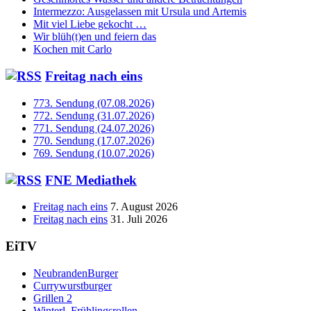
Intermezzo: Ausgelassen mit Ursula und Artemis
Mit viel Liebe gekocht …
Wir blüh(t)en und feiern das
Kochen mit Carlo
Freitag nach eins
773. Sendung (07.08.2026)
772. Sendung (31.07.2026)
771. Sendung (24.07.2026)
770. Sendung (17.07.2026)
769. Sendung (10.07.2026)
FNE Mediathek
Freitag nach eins
7. August 2026
Freitag nach eins
31. Juli 2026
EiTV
NeubrandenBurger
Currywurstburger
Grillen 2
Winterl. Frühlingsrollen