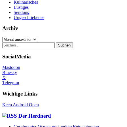
Kulinarisches
Lustiges
Sendung
Ungeschriebenes
Archiv
Archiv
Suchen
nach:
SocialMedia
Mastodon
Bluesky
X
Telegram
Wichtige Links
Keep Android Open
Der Herdnerd
Geschmortes Wasser und andere Betrachtungen