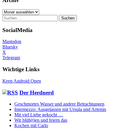
Archiv
Archiv
Suchen
nach:
SocialMedia
Mastodon
Bluesky
X
Telegram
Wichtige Links
Keep Android Open
Der Herdnerd
Geschmortes Wasser und andere Betrachtungen
Intermezzo: Ausgelassen mit Ursula und Artemis
Mit viel Liebe gekocht …
Wir blüh(t)en und feiern das
Kochen mit Carlo