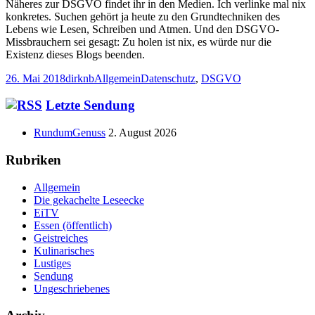
Näheres zur DSGVO findet ihr in den Medien. Ich verlinke mal nix
konkretes. Suchen gehört ja heute zu den Grundtechniken des
Lebens wie Lesen, Schreiben und Atmen. Und den DSGVO-
Missbrauchern sei gesagt: Zu holen ist nix, es würde nur die
Existenz dieses Blogs beenden.
Veröffentlicht
Autor
Kategorien
Schlagwörter
26. Mai 2018
dirknb
Allgemein
Datenschutz
,
DSGVO
am
Haupt-
Letzte Sendung
Seitenleiste
RundumGenuss
2. August 2026
Rubriken
Allgemein
Die gekachelte Leseecke
EiTV
Essen (öffentlich)
Geistreiches
Kulinarisches
Lustiges
Sendung
Ungeschriebenes