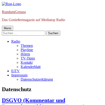
Springe
zum
RundumGenuss
Inhalt
Das Genießermagazin auf Mediatop Radio
Primäres
Menü
Suchen
Menü
nach:
Radio
Themen
Playliste
Hören
TV-Tipps
Kontakt
Kalenderblatt
EiTV
Impressum
Datenschutzerklärung
Schlagwort:
Datenschutz
DSGVO (Kommentar und