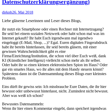
Datenschutzerklärungsergänzung)
Autor
Veröffentlicht
dirknb
26. Mai 2018
am
Liebe gläserne Leserinnen und Leser dieses Blogs,
ihr nutzt ein Smartphone oder einen Rechner mit Internetzugang?
Ihr seid bei einem sozialen Netzwerk oder habt schon mal was im
Internet gekauft? Ihr habt Euch irgendwann mal irgendwo
eingeloggt (E-Mail, Shop, ...)? Egal. Euren digitalen Fingerabdruck
habt ihr bereits hinterlassen, ihr seid bereits gläsern, mit einer
gewissen Wahrscheinlichkeit gibt es eine
Firma/Einrichtung/Institution, die schon viel über Euch weiß, dank
KI (Künstlicher Intelligenz) vielleicht schon mehr als ihr selber.
Oder habt ihr so einen kleinen elektronischen Spion im Haus? Oder
gar ein smartes Haus, wo ihr alles mit dem Handy steuern könnt?
Spätestens dann ist die Datensammlung dieses Blogs euer kleinstes
Problem.
Eins dürft ihr gewiss sein: Ich missbrauche Eure Daten, die ihr hier
bewusst oder unbewusst hinterlasst, nicht. Zumindest nicht bewusst.
Aber was weiß ich schon?
Bewusstes Datensammeln:
Wenn ihr hier einen Kommentar eingebt, dann speichert irgendwas