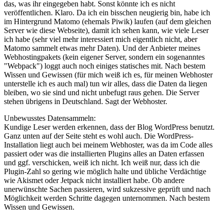
das, was ihr eingegeben habt. Sonst könnte ich es nicht
veröffentlichen. Klaro. Da ich ein bisschen neugierig bin, habe ich
im Hintergrund Matomo (ehemals Piwik) laufen (auf dem gleichen
Server wie diese Webseite), damit ich sehen kann, wie viele Leser
ich habe (sehr viel mehr interessiert mich eigentlich nicht, aber
Matomo sammelt etwas mehr Daten). Und der Anbieter meines
Webhostingpakets (kein eigener Server, sondern ein sogenanntes
"Webpack") loggt auch noch einiges statisches mit. Nach bestem
Wissen und Gewissen (für mich weiß ich es, für meinen Webhoster
unterstelle ich es auch mal) tun wir alles, dass die Daten da liegen
bleiben, wo sie sind und nicht unbefugt raus gehen. Die Server
stehen übrigens in Deutschland. Sagt der Webhoster.
Unbewusstes Datensammeln:
Kundige Leser werden erkennen, dass der Blog WordPress benutzt.
Ganz unten auf der Seite steht es wohl auch. Die WordPress-
Installation liegt auch bei meinem Webhoster, was da im Code alles
passiert oder was die installierten Plugins alles an Daten erfassen
und ggf. verschicken, weiß ich nicht. Ich weiß nur, dass ich die
Plugin-Zahl so gering wie möglich halte und übliche Verdächtige
wie Akismet oder Jetpack nicht installiert habe. Ob andere
unerwünschte Sachen passieren, wird sukzessive geprüft und nach
Möglichkeit werden Schritte dagegen unternommen. Nach bestem
Wissen und Gewissen.