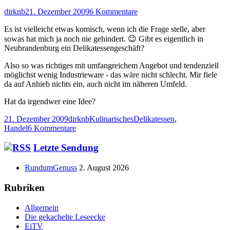
Autor
Veröffentlicht
zu
dirknb
21. Dezember 2009
6 Kommentare
am
Delikatessen
Es ist vielleicht etwas komisch, wenn ich die Frage stelle, aber
sowas hat mich ja noch nie gehindert. 😉 Gibt es eigentlich in
Neubrandenburg ein Delikatessengeschäft?
Also so was richtiges mit umfangreichem Angebot und tendenziell
möglichst wenig Industrieware - das wäre nicht schlecht. Mir fiele
da auf Anhieb nichts ein, auch nicht im näheren Umfeld.
Hat da irgendwer eine Idee?
Veröffentlicht
Autor
Kategorien
Schlagwörter
21. Dezember 2009
dirknb
Kulinarisches
Delikatessen
,
am
zu
Handel
6 Kommentare
Delikatessen
Haupt-
Letzte Sendung
Seitenleiste
RundumGenuss
2. August 2026
Rubriken
Allgemein
Die gekachelte Leseecke
EiTV