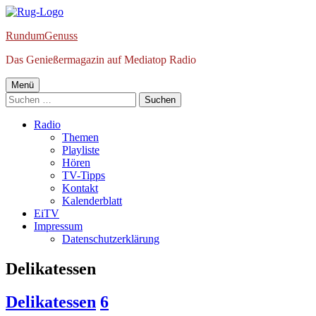
Springe
zum
RundumGenuss
Inhalt
Das Genießermagazin auf Mediatop Radio
Primäres
Menü
Suchen
Menü
nach:
Radio
Themen
Playliste
Hören
TV-Tipps
Kontakt
Kalenderblatt
EiTV
Impressum
Datenschutzerklärung
Schlagwort:
Delikatessen
Delikatessen
6