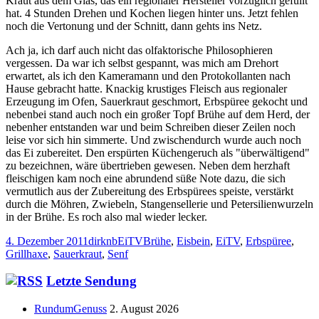
Kraut aus dem Glas, das ein regionaler Hersteller vorzüglich gefüllt
hat. 4 Stunden Drehen und Kochen liegen hinter uns. Jetzt fehlen
noch die Vertonung und der Schnitt, dann gehts ins Netz.
Ach ja, ich darf auch nicht das olfaktorische Philosophieren
vergessen. Da war ich selbst gespannt, was mich am Drehort
erwartet, als ich den Kameramann und den Protokollanten nach
Hause gebracht hatte. Knackig krustiges Fleisch aus regionaler
Erzeugung im Ofen, Sauerkraut geschmort, Erbspüree gekocht und
nebenbei stand auch noch ein großer Topf Brühe auf dem Herd, der
nebenher entstanden war und beim Schreiben dieser Zeilen noch
leise vor sich hin simmerte. Und zwischendurch wurde auch noch
das Ei zubereitet. Den erspürten Küchengeruch als "überwältigend"
zu bezeichnen, wäre übertrieben gewesen. Neben dem herzhaft
fleischigen kam noch eine abrundend süße Note dazu, die sich
vermutlich aus der Zubereitung des Erbspürees speiste, verstärkt
durch die Möhren, Zwiebeln, Stangensellerie und Petersilienwurzeln
in der Brühe. Es roch also mal wieder lecker.
Veröffentlicht
Autor
Kategorien
Schlagwörter
4. Dezember 2011
dirknb
EiTV
Brühe
,
Eisbein
,
EiTV
,
Erbspüree
,
am
Grillhaxe
,
Sauerkraut
,
Senf
Haupt-
Letzte Sendung
Seitenleiste
RundumGenuss
2. August 2026