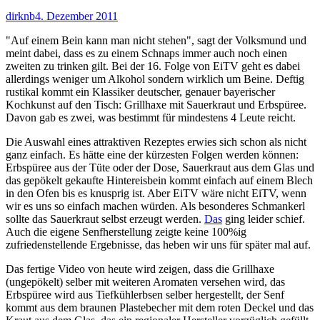
Autor
Veröffentlicht
dirknb
4. Dezember 2011
am
"Auf einem Bein kann man nicht stehen", sagt der Volksmund und
meint dabei, dass es zu einem Schnaps immer auch noch einen
zweiten zu trinken gilt. Bei der 16. Folge von EiTV geht es dabei
allerdings weniger um Alkohol sondern wirklich um Beine. Deftig
rustikal kommt ein Klassiker deutscher, genauer bayerischer
Kochkunst auf den Tisch: Grillhaxe mit Sauerkraut und Erbspüree.
Davon gab es zwei, was bestimmt für mindestens 4 Leute reicht.
Die Auswahl eines attraktiven Rezeptes erwies sich schon als nicht
ganz einfach. Es hätte eine der kürzesten Folgen werden können:
Erbspüree aus der Tüte oder der Dose, Sauerkraut aus dem Glas und
das gepökelt gekaufte Hintereisbein kommt einfach auf einem Blech
in den Ofen bis es knusprig ist. Aber EiTV wäre nicht EiTV, wenn
wir es uns so einfach machen würden. Als besonderes Schmankerl
sollte das Sauerkraut selbst erzeugt werden.
Das
ging leider schief.
Auch die eigene Senfherstellung zeigte keine 100%ig
zufriedenstellende Ergebnisse, das heben wir uns für später mal auf.
Das fertige Video von heute wird zeigen, dass die Grillhaxe
(ungepökelt) selber mit weiteren Aromaten versehen wird, das
Erbspüree wird aus Tiefkühlerbsen selber hergestellt, der Senf
kommt aus dem braunen Plastebecher mit dem roten Deckel und das