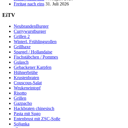
Freitag nach eins
31. Juli 2026
EiTV
NeubrandenBurger
Currywurstburger
Grillen 2
Winterl. Frühlingsrollen
Grillhaxe
Spargel / Hollandaise
Fischstäbchen / Pommes
Gulasch
Gebackener Karpfen
Hühnerbrühe
Krustenbraten
Couscous-Salat
Wrukeneintopf
Risotto
Grillen
Gazpacho
Hackbraten chinesisch
Pasta mit Sugo
Entenbrust mit ZSC-Soße
Soljanka