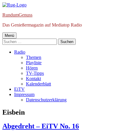
Springe
zum
RundumGenuss
Inhalt
Das Genießermagazin auf Mediatop Radio
Primäres
Menü
Suchen
Menü
nach:
Radio
Themen
Playliste
Hören
TV-Tipps
Kontakt
Kalenderblatt
EiTV
Impressum
Datenschutzerklärung
Schlagwort:
Eisbein
Abgedreht – EiTV No. 16