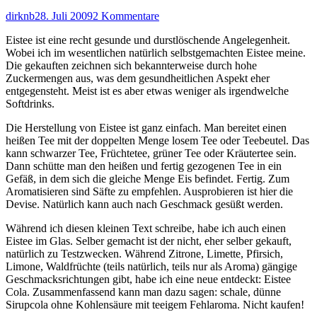
Autor
Veröffentlicht
zu
dirknb
28. Juli 2009
2 Kommentare
am
Cola
Eistee ist eine recht gesunde und durstlöschende Angelegenheit.
als
Wobei ich im wesentlichen natürlich selbstgemachten Eistee meine.
Ostfriesenmischung
Die gekauften zeichnen sich bekannterweise durch hohe
Zuckermengen aus, was dem gesundheitlichen Aspekt eher
entgegensteht. Meist ist es aber etwas weniger als irgendwelche
Softdrinks.
Die Herstellung von Eistee ist ganz einfach. Man bereitet einen
heißen Tee mit der doppelten Menge losem Tee oder Teebeutel. Das
kann schwarzer Tee, Früchtetee, grüner Tee oder Kräutertee sein.
Dann schütte man den heißen und fertig gezogenen Tee in ein
Gefäß, in dem sich die gleiche Menge Eis befindet. Fertig. Zum
Aromatisieren sind Säfte zu empfehlen. Ausprobieren ist hier die
Devise. Natürlich kann auch nach Geschmack gesüßt werden.
Während ich diesen kleinen Text schreibe, habe ich auch einen
Eistee im Glas. Selber gemacht ist der nicht, eher selber gekauft,
natürlich zu Testzwecken. Während Zitrone, Limette, Pfirsich,
Limone, Waldfrüchte (teils natürlich, teils nur als Aroma) gängige
Geschmacksrichtungen gibt, habe ich eine neue entdeckt: Eistee
Cola. Zusammenfassend kann man dazu sagen: schale, dünne
Sirupcola ohne Kohlensäure mit teeigem Fehlaroma. Nicht kaufen!