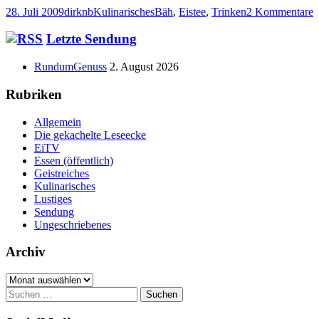
Veröffentlicht
Autor
Kategorien
Schlagwörter
z
28. Juli 2009
dirknb
Kulinarisches
Bäh
,
Eistee
,
Trinken
2 Kommentare
am
C
a
Haupt-
Letzte Sendung
O
Seitenleiste
RundumGenuss
2. August 2026
Rubriken
Allgemein
Die gekachelte Leseecke
EiTV
Essen (öffentlich)
Geistreiches
Kulinarisches
Lustiges
Sendung
Ungeschriebenes
Archiv
Archiv
Suchen
nach: