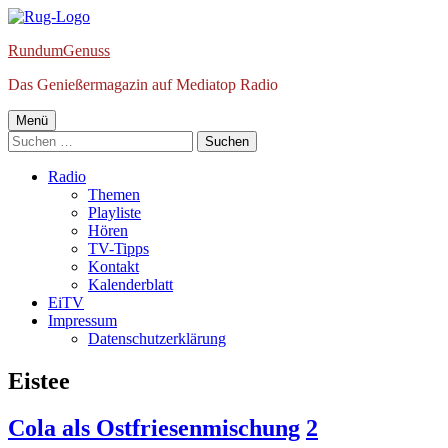
Springe
zum
RundumGenuss
Inhalt
Das Genießermagazin auf Mediatop Radio
Primäres
Menü
Suchen
Menü
nach:
Radio
Themen
Playliste
Hören
TV-Tipps
Kontakt
Kalenderblatt
EiTV
Impressum
Datenschutzerklärung
Schlagwort:
Eistee
Cola als Ostfriesenmischung
2