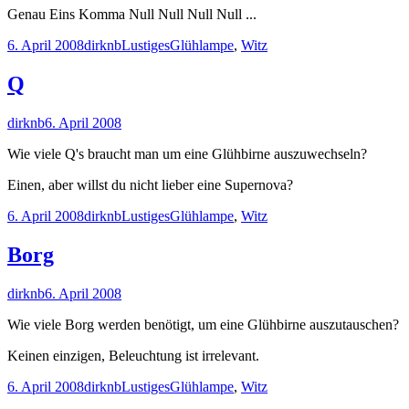
Genau Eins Komma Null Null Null Null ...
Veröffentlicht
Autor
Kategorien
Schlagwörter
6. April 2008
dirknb
Lustiges
Glühlampe
,
Witz
am
Q
Autor
Veröffentlicht
dirknb
6. April 2008
am
Wie viele Q's braucht man um eine Glühbirne auszuwechseln?
Einen, aber willst du nicht lieber eine Supernova?
Veröffentlicht
Autor
Kategorien
Schlagwörter
6. April 2008
dirknb
Lustiges
Glühlampe
,
Witz
am
Borg
Autor
Veröffentlicht
dirknb
6. April 2008
am
Wie viele Borg werden benötigt, um eine Glühbirne auszutauschen?
Keinen einzigen, Beleuchtung ist irrelevant.
Veröffentlicht
Autor
Kategorien
Schlagwörter
6. April 2008
dirknb
Lustiges
Glühlampe
,
Witz
am