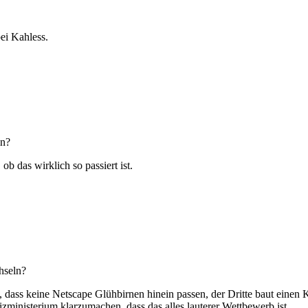
bei Kahless.
ln?
ob das wirklich so passiert ist.
hseln?
o, dass keine Netscape Glühbirnen hinein passen, der Dritte baut eine
izministerium klarzumachen, dass das alles lauterer Wettbewerb ist.