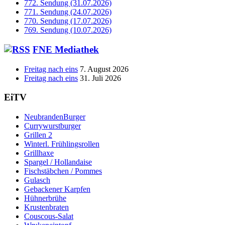
772. Sendung (31.07.2026)
771. Sendung (24.07.2026)
770. Sendung (17.07.2026)
769. Sendung (10.07.2026)
FNE Mediathek
Freitag nach eins
7. August 2026
Freitag nach eins
31. Juli 2026
EiTV
NeubrandenBurger
Currywurstburger
Grillen 2
Winterl. Frühlingsrollen
Grillhaxe
Spargel / Hollandaise
Fischstäbchen / Pommes
Gulasch
Gebackener Karpfen
Hühnerbrühe
Krustenbraten
Couscous-Salat