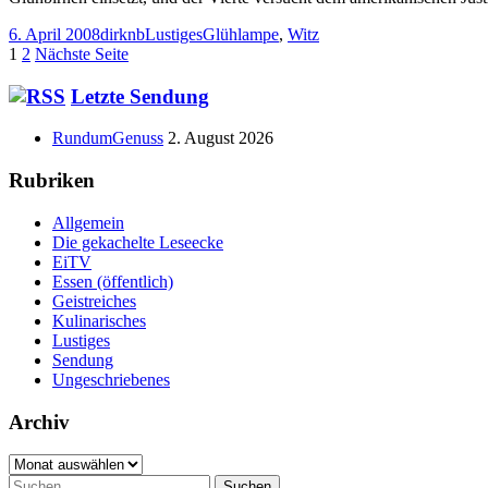
Veröffentlicht
Autor
Kategorien
Schlagwörter
6. April 2008
dirknb
Lustiges
Glühlampe
,
Witz
am
Seitennummerierung
Seite
Seite
1
2
Nächste Seite
der
Haupt-
Letzte Sendung
Beiträge
Seitenleiste
RundumGenuss
2. August 2026
Rubriken
Allgemein
Die gekachelte Leseecke
EiTV
Essen (öffentlich)
Geistreiches
Kulinarisches
Lustiges
Sendung
Ungeschriebenes
Archiv
Archiv
Suchen