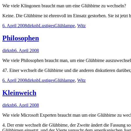
am
Wie viele Klingonen braucht man um eine Glühbirne zu wechseln?
Keine. Die Glühbirne ist ehrenvoll im Einsatz gestorben. Sie ist jetzt 
Veröffentlicht
Autor
Kategorien
Schlagwörter
6. April 2008
dirknb
Lustiges
Glühlampe
,
Witz
am
Philosophen
Autor
Veröffentlicht
dirknb
6. April 2008
am
Wie viele Philosophen braucht man, um eine Glühbirne auszuwechse
47. Einer wechselt die Glühbirne und die anderen diskutieren darüber, 
Veröffentlicht
Autor
Kategorien
Schlagwörter
6. April 2008
dirknb
Lustiges
Glühlampe
,
Witz
am
Kleinweich
Autor
Veröffentlicht
dirknb
6. April 2008
am
Wie viele Microsoft Experten braucht man um eine Glühbirne zu wec
4. Der erste wechselt die Glühbirne, der Zweite ändert die Fassung s
Glühbirnen einsetzt, und der Vierte versucht dem amerikanischen Just