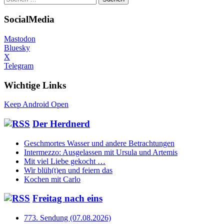
nach:
SocialMedia
Mastodon
Bluesky
X
Telegram
Wichtige Links
Keep Android Open
Der Herdnerd
Geschmortes Wasser und andere Betrachtungen
Intermezzo: Ausgelassen mit Ursula und Artemis
Mit viel Liebe gekocht …
Wir blüh(t)en und feiern das
Kochen mit Carlo
Freitag nach eins
773. Sendung (07.08.2026)