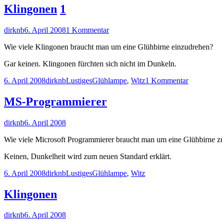
Klingonen
1
Autor
Veröffentlicht
zu
dirknb
6. April 2008
1 Kommentar
am
Klingonen
Wie viele Klingonen braucht man um eine Glühbirne einzudrehen?
Gar keinen. Klingonen fürchten sich nicht im Dunkeln.
Veröffentlicht
Autor
Kategorien
Schlagwörter
zu
6. April 2008
dirknb
Lustiges
Glühlampe
,
Witz
1 Kommentar
am
Klingonen
MS-Programmierer
Autor
Veröffentlicht
dirknb
6. April 2008
am
Wie viele Microsoft Programmierer braucht man um eine Glühbirne 
Keinen, Dunkelheit wird zum neuen Standard erklärt.
Veröffentlicht
Autor
Kategorien
Schlagwörter
6. April 2008
dirknb
Lustiges
Glühlampe
,
Witz
am
Klingonen
Autor
Veröffentlicht
dirknb
6. April 2008