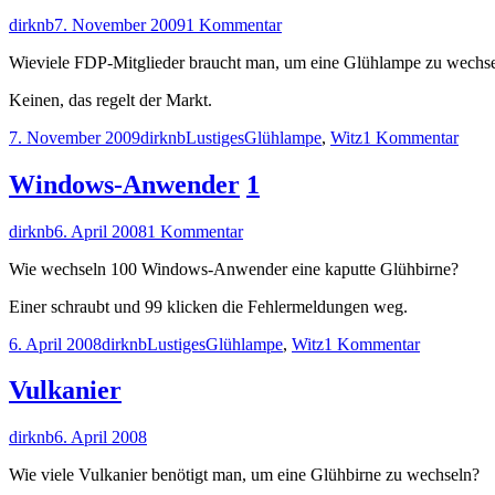
Autor
Veröffentlicht
zu
dirknb
7. November 2009
1 Kommentar
am
FDP-
Wieviele FDP-Mitglieder braucht man, um eine Glühlampe zu wechs
Mitglied
Keinen, das regelt der Markt.
Veröffentlicht
Autor
Kategorien
Schlagwörter
zu
7. November 2009
dirknb
Lustiges
Glühlampe
,
Witz
1 Kommentar
am
FDP
Mitgl
Windows-Anwender
1
Autor
Veröffentlicht
zu
dirknb
6. April 2008
1 Kommentar
am
Windows-
Wie wechseln 100 Windows-Anwender eine kaputte Glühbirne?
Anwender
Einer schraubt und 99 klicken die Fehlermeldungen weg.
Veröffentlicht
Autor
Kategorien
Schlagwörter
zu
6. April 2008
dirknb
Lustiges
Glühlampe
,
Witz
1 Kommentar
am
Windows-
Anwender
Vulkanier
Autor
Veröffentlicht
dirknb
6. April 2008
am
Wie viele Vulkanier benötigt man, um eine Glühbirne zu wechseln?