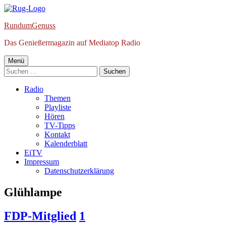
Springe
zum
RundumGenuss
Inhalt
Das Genießermagazin auf Mediatop Radio
Primäres
Menü
Suchen
Menü
nach:
Radio
Themen
Playliste
Hören
TV-Tipps
Kontakt
Kalenderblatt
EiTV
Impressum
Datenschutzerklärung
Schlagwort:
Glühlampe
FDP-Mitglied
1