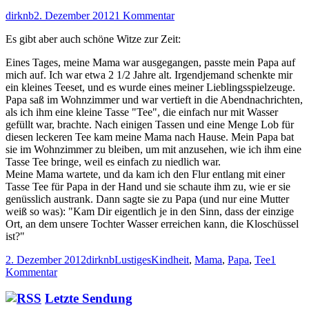
Autor
Veröffentlicht
zu
dirknb
2. Dezember 2012
1 Kommentar
am
Ein
Es gibt aber auch schöne Witze zur Zeit:
Tässchen
Tee
Eines Tages, meine Mama war ausgegangen, passte mein Papa auf
mich auf. Ich war etwa 2 1/2 Jahre alt. Irgendjemand schenkte mir
ein kleines Teeset, und es wurde eines meiner Lieblingsspielzeuge.
Papa saß im Wohnzimmer und war vertieft in die Abendnachrichten,
als ich ihm eine kleine Tasse "Tee", die einfach nur mit Wasser
gefüllt war, brachte. Nach einigen Tassen und eine Menge Lob für
diesen leckeren Tee kam meine Mama nach Hause. Mein Papa bat
sie im Wohnzimmer zu bleiben, um mit anzusehen, wie ich ihm eine
Tasse Tee bringe, weil es einfach zu niedlich war.
Meine Mama wartete, und da kam ich den Flur entlang mit einer
Tasse Tee für Papa in der Hand und sie schaute ihm zu, wie er sie
genüsslich austrank. Dann sagte sie zu Papa (und nur eine Mutter
weiß so was): "Kam Dir eigentlich je in den Sinn, dass der einzige
Ort, an dem unsere Tochter Wasser erreichen kann, die Kloschüssel
ist?"
Veröffentlicht
Autor
Kategorien
Schlagwörter
2. Dezember 2012
dirknb
Lustiges
Kindheit
,
Mama
,
Papa
,
Tee
1
am
zu
Kommentar
Ein
Tässchen
Haupt-
Letzte Sendung
Tee