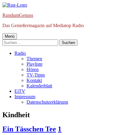
Springe
zum
RundumGenuss
Inhalt
Das Genießermagazin auf Mediatop Radio
Primäres
Menü
Suchen
Menü
nach:
Radio
Themen
Playliste
Hören
TV-Tipps
Kontakt
Kalenderblatt
EiTV
Impressum
Datenschutzerklärung
Schlagwort:
Kindheit
Ein Tässchen Tee
1