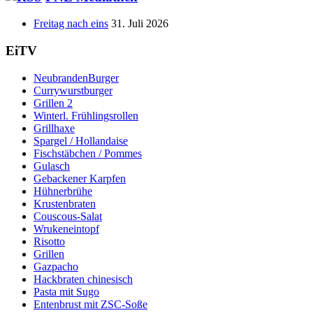
Freitag nach eins
31. Juli 2026
EiTV
NeubrandenBurger
Currywurstburger
Grillen 2
Winterl. Frühlingsrollen
Grillhaxe
Spargel / Hollandaise
Fischstäbchen / Pommes
Gulasch
Gebackener Karpfen
Hühnerbrühe
Krustenbraten
Couscous-Salat
Wrukeneintopf
Risotto
Grillen
Gazpacho
Hackbraten chinesisch
Pasta mit Sugo
Entenbrust mit ZSC-Soße