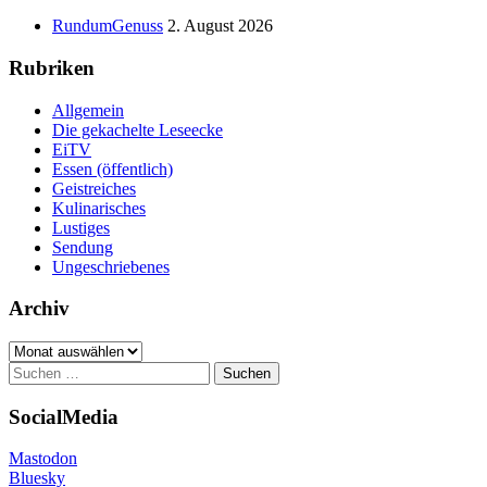
Seitenleiste
RundumGenuss
2. August 2026
Rubriken
Allgemein
Die gekachelte Leseecke
EiTV
Essen (öffentlich)
Geistreiches
Kulinarisches
Lustiges
Sendung
Ungeschriebenes
Archiv
Archiv
Suchen
nach:
SocialMedia
Mastodon
Bluesky