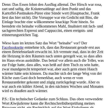
Denn: Das Essen lohnt den Ausflug allemal. Der Hirsch war rosa,
zart und saftig, die Kräutersaitlinge auf dem Punkt und das
Kartoffel-Pastinaken-Püree eine Sünde wert (Hauptsache, Frank
liest das hier nicht). Die Vorsuppe war ein Gedicht mit Biss, die
Einlage brachte eine willkommene knackige Note hinein. So
beendete ein beinahe vollkommenes Mahl, finalisiert mit fach- und
sachgerechten Espressi und Cappuccini, einen ereignis- und
erinnerungsreichen Tag.
Wieso kam im letzten Satz das Wort "beinahe" vor? Der
Facebookseite
entnehme ich, dass das Restaurant gerade erst aus
einem Betriebsurlaub erwacht ist. Ich vermute mal, dass in der Zeit
die Heizung in den Räumen nach unten geregelt war, so dass alles
im Haus etwas auskühlte. Das betraf vor allem auch die Teller, was
zur Folge hatte, dass alles, was heiß auf dem Tisch zu sein hatte,
zwar mundgerecht temperiert war, aber auch gern einen Hauch
wärmer hätte sein können. Da machte sich der lange Weg von der
Küche zum Gast doch bemerkbar, auch wenn er vom
Restaurantleiter gekonnt und zügig zurückgelegt wurde. Aber es
war auch ein kühler Abend, in den nächsten Wochen und Monaten
wird es draußen auch wärmer.
P.S.: Ein technischer Gedanke zum Schluss. Das oben verwendete
Wort
Kiwijulienne
kann die Rechtschreibüberprüfung meines
Browsers nicht, ein Rechtsklick auf das Wort
Ejakulieren
als