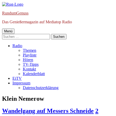
Springe
zum
RundumGenuss
Inhalt
Das Genießermagazin auf Mediatop Radio
Primäres
Menü
Suchen
Menü
nach:
Radio
Themen
Playliste
Hören
TV-Tipps
Kontakt
Kalenderblatt
EiTV
Impressum
Datenschutzerklärung
Schlagwort:
Klein Nemerow
Wandelgang auf Messers Schneide
2