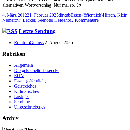
alternativen Wortvorschlag. Nur mal so. 😉
Veröffentlicht
Autor
Kategorien
Schlagwörter
4. März 2012
21. Februar 2025
dirknb
Essen (öffentlich)
Hirsch
,
Klein
am
zu
Nemerow
,
Lecker
,
Seehotel Heidehof
2 Kommentare
Wandelgang
auf
Haupt-
Letzte Sendung
Messers
Seitenleiste
Schneide
RundumGenuss
2. August 2026
Rubriken
Allgemein
Die gekachelte Leseecke
EiTV
Essen (öffentlich)
Geistreiches
Kulinarisches
Lustiges
Sendung
Ungeschriebenes
Archiv
Archiv