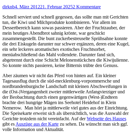
Autor
Veröffentlicht
zu
dirknb
4. März 2012
21. Februar 2025
2 Kommentare
am
Wandelgang
Schnell serviert und schnell gegessen, das sollte man mit Gerichten
auf
tun, die Kiwi und Milchprodukte kombinieren. Vor allem im
Messers
Dessertbereich kann sowas passieren. Aber der Fruchtzauber, der
Schneide
mein heutiges Abendbrot sahnig krönte, war geschickt
zusammengestellt. Die bunt zuckerbestreuselte Sprühsahne konnte
die drei Eiskugeln darunter nur schwer ergänzen, deren eine Kugel,
ein sehr leckeres aromatisches exotisches Fruchtsorbet,
menüabschließend das Mahl vollendete. Darunter fand sich,
abgetrennt durch eine Schicht Melonenstückchen die Kiwijulienne.
So konnte nichts passieren, keine Bitternis trübte den Genuss.
Aber zäumen wir nicht das Pferd von hinten auf. Ein kleiner
Tagesausflug durch die süd-mecklenburg-vorpommersche und
nordbrandenburgische Landschaft mit kleinen Abschweifungen in
die (Ost-)Vergangenheit zweier mittlerweile Anfangvierziger und
der Beobachtung durch einen gegenwärtigen (West-)Endteen
brachte drei hungrige Mägen ins Seehotel Heidehof in Klein
Nemerow. Man hört ja mittlerweile viel gutes aus der Einrichtung.
Die Speisekarte erweist sich als übersichtlich, was die Auswahl der
Gerichte trotzdem nicht vereinfacht. Auf der
Webseite des Hauses
gibt es
Auszüge aus der Karte
zu sehen. Da wünscht man sich ggf.
volle Information und Aktualität.