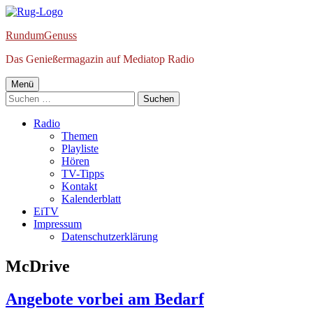
Springe
zum
RundumGenuss
Inhalt
Das Genießermagazin auf Mediatop Radio
Primäres
Menü
Suchen
Menü
nach:
Radio
Themen
Playliste
Hören
TV-Tipps
Kontakt
Kalenderblatt
EiTV
Impressum
Datenschutzerklärung
Schlagwort:
McDrive
Angebote vorbei am Bedarf