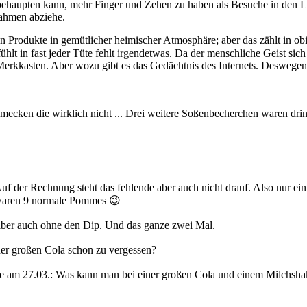
r behaupten kann, mehr Finger und Zehen zu haben als Besuche in de
nahmen abziehe.
eren Produkte in gemütlicher heimischer Atmosphäre; aber das zählt in 
hlt in fast jeder Tüte fehlt irgendetwas. Da der menschliche Geist si
m Merkkasten. Aber wozu gibt es das Gedächtnis des Internets. Deswege
ecken die wirklich nicht ... Drei weitere Soßenbecherchen waren drin
f der Rechnung steht das fehlende aber auch nicht drauf. Also nur ein 
 waren 9 normale Pommes 😉
ber auch ohne den Dip. Und das ganze zwei Mal.
iner großen Cola schon zu vergessen?
ie am 27.03.: Was kann man bei einer großen Cola und einem Milchshak