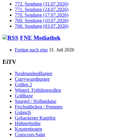
772. Sendung (31.07.2026)
771. Sendung (24.07.2026)
770. Sendung (17.07.2026)
769. Sendung (10.07.2026)
768. Sendung (03.07.2026)
FNE Mediathek
Freitag nach eins
31. Juli 2026
EiTV
NeubrandenBurger
Currywurstburger
Grillen 2
Winterl. Frühlingsrollen
Grillhaxe
Spargel / Hollandaise
Fischstäbchen / Pommes
Gulasch
Gebackener Karpfen
Hühnerbrühe
Krustenbraten
Couscous-Salat