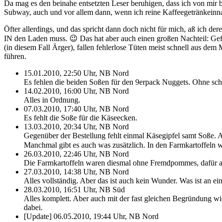
Da mag es den beinahe entsetzten Leser beruhigen, dass ich von mi
Subway, auch und vor allem dann, wenn ich reine Kaffeegetränkein
Öfter allerdings, und das spricht dann doch nicht für mich, aß ich d
IN den Laden muss. 😉 Das hat aber auch einen großen Nachteil: Gefü
(in diesem Fall Ärger), fallen fehlerlose Tüten meist schnell aus de
führen.
15.01.2010, 22:50 Uhr, NB Nord
Es fehlen die beiden Soßen für den 9erpack Nuggets. Ohne schm
14.02.2010, 16:00 Uhr, NB Nord
Alles in Ordnung.
07.03.2010, 17:40 Uhr, NB Nord
Es fehlt die Soße für die Käseecken.
13.03.2010, 20:34 Uhr, NB Nord
Gegenüber der Bestellung fehlt einmal Käsegipfel samt Soße. Au
Manchmal gibt es auch was zusätzlich. In den Farmkartoffeln
26.03.2010, 22:46 Uhr, NB Nord
Die Farmkartoffeln waren diesmal ohne Fremdpommes, dafür a
27.03.2010, 14:38 Uhr, NB Nord
Alles vollständig. Aber das ist auch kein Wunder. Was ist an e
28.03.2010, 16:51 Uhr, NB Süd
Alles komplett. Aber auch mit der fast gleichen Begründung w
dabei.
[Update] 06.05.2010, 19:44 Uhr, NB Nord