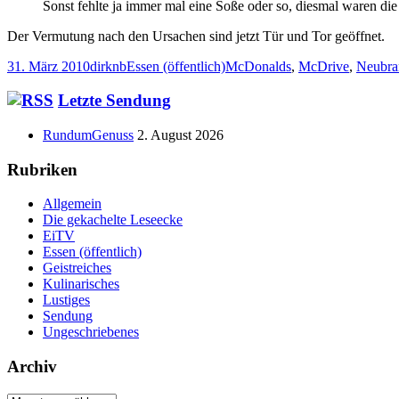
Sonst fehlte ja immer mal eine Soße oder so, diesmal waren die
Der Vermutung nach den Ursachen sind jetzt Tür und Tor geöffnet.
Veröffentlicht
Autor
Kategorien
Schlagwörter
31. März 2010
dirknb
Essen (öffentlich)
McDonalds
,
McDrive
,
Neubra
am
Haupt-
Letzte Sendung
Seitenleiste
RundumGenuss
2. August 2026
Rubriken
Allgemein
Die gekachelte Leseecke
EiTV
Essen (öffentlich)
Geistreiches
Kulinarisches
Lustiges
Sendung
Ungeschriebenes
Archiv