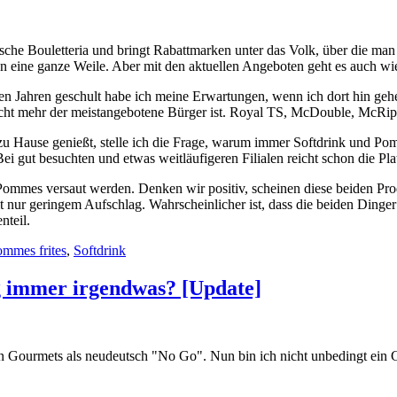
ische Bouletteria und bringt Rabattmarken unter das Volk, über die ma
hon eine ganze Weile. Aber mit den aktuellen Angeboten geht es auch w
heren Jahren geschult habe ich meine Erwartungen, wenn ich dort hin g
nicht mehr der meistangebotene Bürger ist. Royal TS, McDouble, McRi
zu Hause genießt, stelle ich die Frage, warum immer Softdrink und Pom
Bei gut besuchten und etwas weitläufigeren Filialen reicht schon die P
 Pommes versaut werden. Denken wir positiv, scheinen diese beiden P
 nur geringem Aufschlag. Wahrscheinlicher ist, dass die beiden Dinger v
nteil.
mmes frites
,
Softdrink
g immer irgendwas? [Update]
n Gourmets als neudeutsch "No Go". Nun bin ich nicht unbedingt ein 