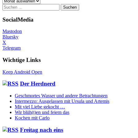
Archiv
Suchen
nach:
SocialMedia
Mastodon
Bluesky
X
Telegram
Wichtige Links
Keep Android Open
Der Herdnerd
Geschmortes Wasser und andere Betrachtungen
Intermezzo: Ausgelassen mit Ursula und Artemis
Mit viel Liebe gekocht …
Wir blüh(t)en und feiern das
Kochen mit Carlo
Freitag nach eins