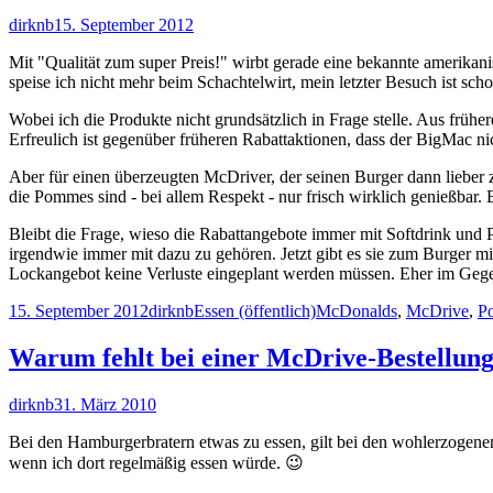
Autor
Veröffentlicht
dirknb
15. September 2012
am
Mit "Qualität zum super Preis!" wirbt gerade eine bekannte amerikan
speise ich nicht mehr beim Schachtelwirt, mein letzter Besuch ist sc
Wobei ich die Produkte nicht grundsätzlich in Frage stelle. Aus frü
Erfreulich ist gegenüber früheren Rabattaktionen, dass der BigMac 
Aber für einen überzeugten McDriver, der seinen Burger dann lieber 
die Pommes sind - bei allem Respekt - nur frisch wirklich genießbar. 
Bleibt die Frage, wieso die Rabattangebote immer mit Softdrink und
irgendwie immer mit dazu zu gehören. Jetzt gibt es sie zum Burger mit
Lockangebot keine Verluste eingeplant werden müssen. Eher im Gege
Veröffentlicht
Autor
Kategorien
Schlagwörter
15. September 2012
dirknb
Essen (öffentlich)
McDonalds
,
McDrive
,
Po
am
Warum fehlt bei einer McDrive-Bestellun
Autor
Veröffentlicht
dirknb
31. März 2010
am
Bei den Hamburgerbratern etwas zu essen, gilt bei den wohlerzogene
wenn ich dort regelmäßig essen würde. 😉