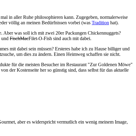
n mal in aller Ruhe philosophieren kann. Zugegeben, normalerweise
ieder völlig an meinen Bedürfnissen vorbei (was
Tradition
hat).
ehe. Aber was soll ich mit zwei 20er Packungen Chickennuggets?
p und
FischMac
Filet-O-Fish sind auch mit dabei.
mes mit dabei sein müssen? Ersteres habe ich zu Hause billiger und
latzsuche, um dies zu ändern. Einen Heimweg schaffen sie nicht.
rodukte für die meisten Besucher im Restaurant "Zur Goldenen Möwe"
on der Kostenseite her so günstig sind, dass selbst für das aktuelle
Gourmet, aber es widerspricht vermutlich ein wenig meinem Image,