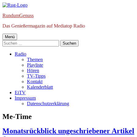
Springe
zum
RundumGenuss
Inhalt
Das Genießermagazin auf Mediatop Radio
Primäres
Menü
Suchen
Menü
nach:
Radio
Themen
Playliste
Hören
TV-Tipps
Kontakt
Kalenderblatt
EiTV
Impressum
Datenschutzerklärung
Schlagwort:
Me-Time
Monatsrückblick ungeschriebener Artikel