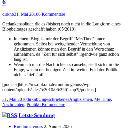
6
Autor
Veröffentlicht
zu
dirknb
31. Mai 2010
6 Kommentare
am
Monatsrückblick
Gedankensplitter, die es (bisher) noch nicht in die Langform eines
ungeschriebener
Blogbeitrages geschafft haben (05/2010):
Artikel
In einem Blog ist mir der Begriff "Me-Time" unter
gekommen. Selbst bei weitgehender Vermeidung von
Anglizismen könnte man den Begriff in den Wortschatz
aufnehmen, da "Zeit für sich selbst" irgendwie ganz schön
lang ist.
Wenn ich mir die Nachrichten so ansehe, stellt sich mir die
Frage, was in der heutigen Zeit im weiten Feld der Politik
nicht schief läuft.
[podcast]https://ms.dpkom.de/rundumgenuss/wp-
content/uploads/sites/5/2010/06/2561.mp3[/podcast]
Veröffentlicht
Autor
Kategorien
Schlagwörter
31. Mai 2010
dirknb
Ungeschriebenes
Anglizismen
,
Me-Time
,
am
zu
Nachrichten
,
Politik
6 Kommentare
Monatsrückblick
ungeschriebener
Haupt-
Letzte Sendung
Artikel
Seitenleiste
RundumGenuss
2. August 2026