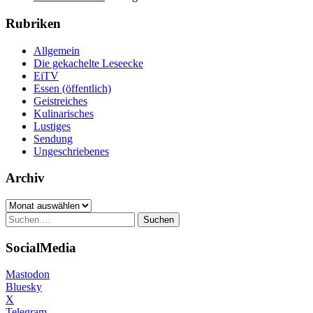
Rubriken
Allgemein
Die gekachelte Leseecke
EiTV
Essen (öffentlich)
Geistreiches
Kulinarisches
Lustiges
Sendung
Ungeschriebenes
Archiv
Archiv
Suchen
nach:
SocialMedia
Mastodon
Bluesky
X
Telegram