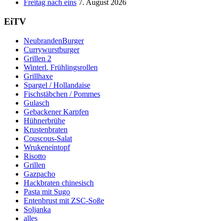
Freitag nach eins
7. August 2026
EiTV
NeubrandenBurger
Currywurstburger
Grillen 2
Winterl. Frühlingsrollen
Grillhaxe
Spargel / Hollandaise
Fischstäbchen / Pommes
Gulasch
Gebackener Karpfen
Hühnerbrühe
Krustenbraten
Couscous-Salat
Wrukeneintopf
Risotto
Grillen
Gazpacho
Hackbraten chinesisch
Pasta mit Sugo
Entenbrust mit ZSC-Soße
Soljanka
alles