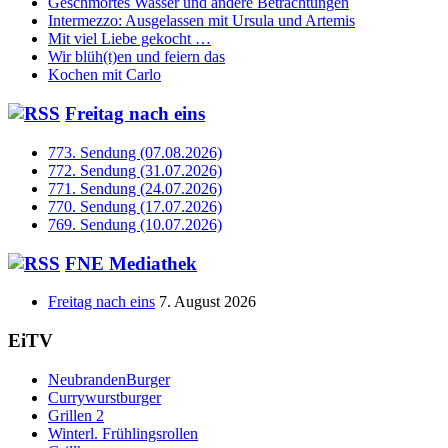
Geschmortes Wasser und andere Betrachtungen
Intermezzo: Ausgelassen mit Ursula und Artemis
Mit viel Liebe gekocht …
Wir blüh(t)en und feiern das
Kochen mit Carlo
Freitag nach eins
773. Sendung (07.08.2026)
772. Sendung (31.07.2026)
771. Sendung (24.07.2026)
770. Sendung (17.07.2026)
769. Sendung (10.07.2026)
FNE Mediathek
Freitag nach eins
7. August 2026
EiTV
NeubrandenBurger
Currywurstburger
Grillen 2
Winterl. Frühlingsrollen