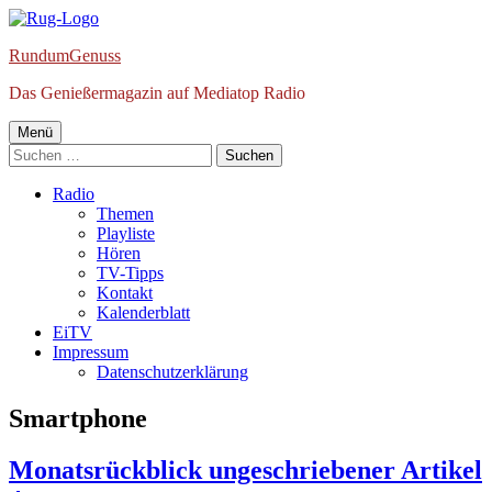
Springe
zum
RundumGenuss
Inhalt
Das Genießermagazin auf Mediatop Radio
Primäres
Menü
Suchen
Menü
nach:
Radio
Themen
Playliste
Hören
TV-Tipps
Kontakt
Kalenderblatt
EiTV
Impressum
Datenschutzerklärung
Schlagwort:
Smartphone
Monatsrückblick ungeschriebener Artikel