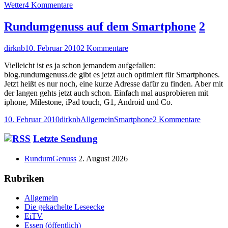
zu
Wetter
4 Kommentare
Monatsrückblick
ungeschriebener
Rundumgenuss auf dem Smartphone
2
Artikel
Autor
Veröffentlicht
zu
dirknb
10. Februar 2010
2 Kommentare
am
Rundumgenuss
Vielleicht ist es ja schon jemandem aufgefallen:
auf
blog.rundumgenuss.de gibt es jetzt auch optimiert für Smartphones.
dem
Jetzt heißt es nur noch, eine kurze Adresse dafür zu finden. Aber mit
Smartphone
der langen gehts jetzt auch schon. Einfach mal ausprobieren mit
iphone, Milestone, iPad touch, G1, Android und Co.
Veröffentlicht
Autor
Kategorien
Schlagwörter
zu
10. Februar 2010
dirknb
Allgemein
Smartphone
2 Kommentare
am
Rundum
auf
Haupt-
Letzte Sendung
dem
Seitenleiste
Smartph
RundumGenuss
2. August 2026
Rubriken
Allgemein
Die gekachelte Leseecke
EiTV
Essen (öffentlich)