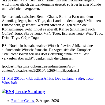
Skype oder VPN. Der Trick: Hinter das entsprechende Angebot
wird immer gleich der Landesname gesetzt, so ist er in aller Munde
und wird nicht vergessen.
Sehr schlank zwischen Benin, Ghana, Burkina Faso und dem
Atlantik gelegen, hat es Togo, das Land mit den knapp 6 Millionen
Einwohnern, geschafft. Wer mit offenen Augen durch die
Konsumtempel geht, findet es überall: Kaffee (anglifiziert auch:
Coffee) Togo, Skype Togo, VPN Togo, Espresso Togo, Wrap Togo,
Drink Togo, Crêpe Togo ...
P.S.: Noch ein beinahe wahrer Wirtschaftswitz: Afrika ist eine
aufstrebende Wirtschaftsmacht. Da sagen sich die Europäer:
"Vielleicht sollten wir uns dort zielstrebig einkaufen." "Wir
verkaufen aber nicht", denken sich die Chinesen.
[podcast]https://ms.dpkom.de/rundumgenuss/wp-
content/uploads/sites/5/2010/05/2604.mp3[/podcast]
Veröffentlicht
Autor
Kategorien
Schlagwörter
11. Mai 2010
dirknb
Lustiges
Afrika
,
Deutschland
,
Satire
,
Togo
,
am
Wirtschaft
Haupt-
Letzte Sendung
Seitenleiste
RundumGenuss
2. August 2026