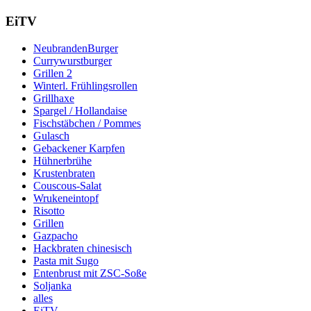
EiTV
NeubrandenBurger
Currywurstburger
Grillen 2
Winterl. Frühlingsrollen
Grillhaxe
Spargel / Hollandaise
Fischstäbchen / Pommes
Gulasch
Gebackener Karpfen
Hühnerbrühe
Krustenbraten
Couscous-Salat
Wrukeneintopf
Risotto
Grillen
Gazpacho
Hackbraten chinesisch
Pasta mit Sugo
Entenbrust mit ZSC-Soße
Soljanka
alles
EiTV