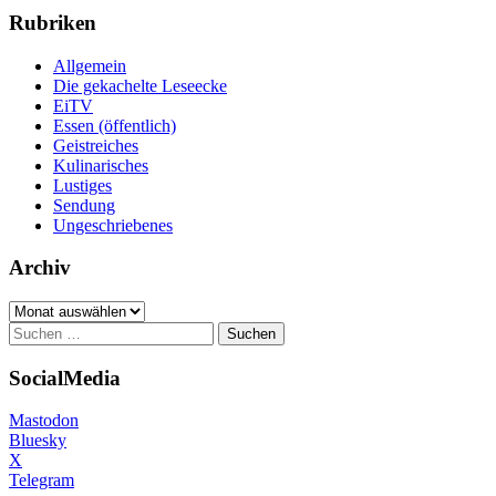
Rubriken
Allgemein
Die gekachelte Leseecke
EiTV
Essen (öffentlich)
Geistreiches
Kulinarisches
Lustiges
Sendung
Ungeschriebenes
Archiv
Archiv
Suchen
nach:
SocialMedia
Mastodon
Bluesky
X
Telegram