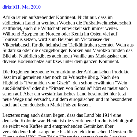
Autor
Veröffentlicht
dirknb
11. Mai 2010
am
Afrika ist ein aufstrebender Kontinent. Nicht nur, dass im
südlichsten Land in wenigen Wochen die Fußballweltmeisterschaft
stattfindet, auch die Wirtschaft entwickelt sich immer weiter.
Während Ägypten im Norden oder Kenia im Osten viel auf
Tourismus setzen, wird zum Beispiel im Victoriasee der
Viktoriabarsch für die heimischen Tiefkühltruhen geerntet. Wein aus
Südafrika oder die dazugehörigen Korken aus Marokko runden das
Bild ab. Natürlich gibt es auch noch Vanille aus Madagaskar und
diverse Bodenschätze auf bzw. unter dem ganzen Kontinent.
Die Regionen bezogene Vermarktung der Afrikanischen Produkte
lässt im allgemeinen aber noch zu Wünsche übrig. Nach den
Highlights "Pyramiden von Gizeh", den schon erwähnten "Wein
aus Südafrika" oder die "Piraten von Somalia" hört es meist auch
schon auf. Aber ein westafrikanisches Land beschreitet hier jetzt
neue Wege und versucht, auf dem europäischen und im besonderen
auch auf dem deutschen Markt Fuß zu fassen.
Letzteres mag auch daran liegen, dass das Land bis 1914 eine
deutsche Kolonie war. Heute ist die vertriebene Produktvielfalt groß;
sie reicht von Kaffee und entsprechenden Getränken über
verschiedene Imbissangebote bis hin zu elektronischen Diensten für