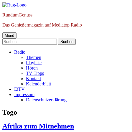
Springe
zum
RundumGenuss
Inhalt
Das Genießermagazin auf Mediatop Radio
Primäres
Menü
Suchen
Menü
nach:
Radio
Themen
Playliste
Hören
TV-Tipps
Kontakt
Kalenderblatt
EiTV
Impressum
Datenschutzerklärung
Schlagwort:
Togo
Afrika zum Mitnehmen