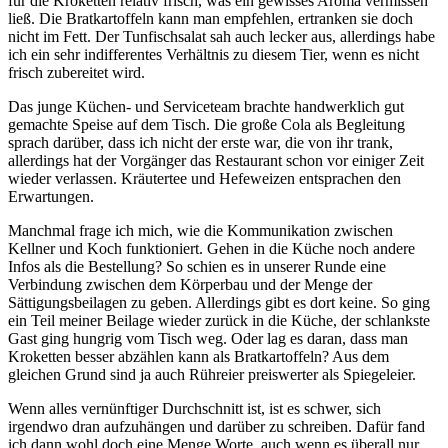
für die Kroketten relativ frisch, was ein gewisses Aroma vermissen
ließ. Die Bratkartoffeln kann man empfehlen, ertranken sie doch
nicht im Fett. Der Tunfischsalat sah auch lecker aus, allerdings habe
ich ein sehr indifferentes Verhältnis zu diesem Tier, wenn es nicht
frisch zubereitet wird.
Das junge Küchen- und Serviceteam brachte handwerklich gut
gemachte Speise auf dem Tisch. Die große Cola als Begleitung
sprach darüber, dass ich nicht der erste war, die von ihr trank,
allerdings hat der Vorgänger das Restaurant schon vor einiger Zeit
wieder verlassen. Kräutertee und Hefeweizen entsprachen den
Erwartungen.
Manchmal frage ich mich, wie die Kommunikation zwischen
Kellner und Koch funktioniert. Gehen in die Küche noch andere
Infos als die Bestellung? So schien es in unserer Runde eine
Verbindung zwischen dem Körperbau und der Menge der
Sättigungsbeilagen zu geben. Allerdings gibt es dort keine. So ging
ein Teil meiner Beilage wieder zurück in die Küche, der schlankste
Gast ging hungrig vom Tisch weg. Oder lag es daran, dass man
Kroketten besser abzählen kann als Bratkartoffeln? Aus dem
gleichen Grund sind ja auch Rühreier preiswerter als Spiegeleier.
Wenn alles vernünftiger Durchschnitt ist, ist es schwer, sich
irgendwo dran aufzuhängen und darüber zu schreiben. Dafür fand
ich dann wohl doch eine Menge Worte, auch wenn es überall nur