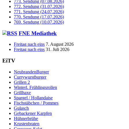
773. Sendung (07.08.2026)
772. Sendung (31.07.2026)
771. Sendung (24.07.2026)
770. Sendung (17.07.2026)
769. Sendung (10.07.2026)
FNE Mediathek
Freitag nach eins
7. August 2026
Freitag nach eins
31. Juli 2026
EiTV
NeubrandenBurger
Currywurstburger
Grillen 2
Winterl. Frühlingsrollen
Grillhaxe
Spargel / Hollandaise
Fischstäbchen / Pommes
Gulasch
Gebackener Karpfen
Hühnerbrühe
Krustenbraten
Couscous-Salat