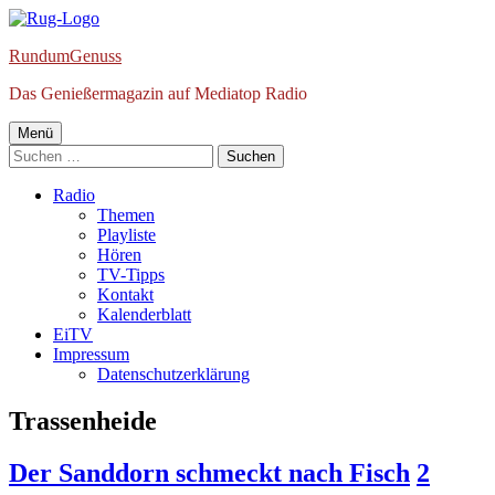
Springe
zum
RundumGenuss
Inhalt
Das Genießermagazin auf Mediatop Radio
Primäres
Menü
Suchen
Menü
nach:
Radio
Themen
Playliste
Hören
TV-Tipps
Kontakt
Kalenderblatt
EiTV
Impressum
Datenschutzerklärung
Schlagwort:
Trassenheide
Der Sanddorn schmeckt nach Fisch
2