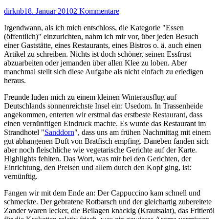
Autor
Veröffentlicht
zu
dirknb
18. Januar 2010
2 Kommentare
am
Der
Irgendwann, als ich mich entschloss, die Kategorie "Essen
Sanddorn
(öffentlich)" einzurichten, nahm ich mir vor, über jeden Besuch
schmeckt
einer Gaststätte, eines Restaurants, eines Bistros o. ä. auch einen
nach
Artikel zu schreiben. Nichts ist doch schöner, seinen Essfrust
Fisch
abzuarbeiten oder jemanden über allen Klee zu loben. Aber
manchmal stellt sich diese Aufgabe als nicht einfach zu erledigen
heraus.
Freunde luden mich zu einem kleinen Winterausflug auf
Deutschlands sonnenreichste Insel ein: Usedom. In Trassenheide
angekommen, enterten wir erstmal das erstbeste Restaurant, dass
einen vernünftigen Eindruck machte. Es wurde das Restaurant im
Strandhotel "
Sanddorn
", dass uns am frühen Nachmittag mit einem
gut abhangenen Duft von Bratfisch empfing. Daneben fanden sich
aber noch fleischliche wie vegetarische Gerichte auf der Karte.
Highlights fehlten. Das Wort, was mir bei den Gerichten, der
Einrichtung, den Preisen und allem durch den Kopf ging, ist:
vernünftig.
Fangen wir mit dem Ende an: Der Cappuccino kam schnell und
schmeckte. Der gebratene Rotbarsch und der gleichartig zubereitete
Zander waren lecker, die Beilagen knackig (Krautsalat), das Fritieröl