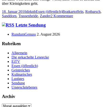
über Kleinigkeiten geht.
Veröffentlicht
Autor
Kategorien
Schlagwörter
18. Januar 2010
dirknb
Essen (öffentlich)
Bratkartoffeln
,
Rotbarsch
,
am
zu
Sanddorn
,
Trassenheide
,
Zander
2 Kommentare
Der
Sanddorn
Haupt-
Letzte Sendung
schmeckt
Seitenleiste
nach
RundumGenuss
2. August 2026
Fisch
Rubriken
Allgemein
Die gekachelte Leseecke
EiTV
Essen (öffentlich)
Geistreiches
Kulinarisches
Lustiges
Sendung
Ungeschriebenes
Archiv
Archiv