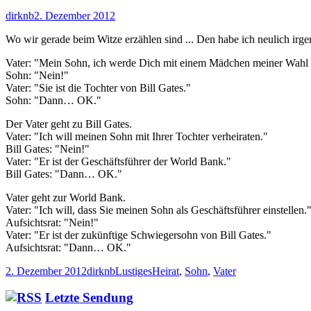
Autor
Veröffentlicht
dirknb
2. Dezember 2012
am
Wo wir gerade beim Witze erzählen sind ... Den habe ich neulich irg
Vater: "Mein Sohn, ich werde Dich mit einem Mädchen meiner Wahl v
Sohn: "Nein!"
Vater: "Sie ist die Tochter von Bill Gates."
Sohn: "Dann… OK."
Der Vater geht zu Bill Gates.
Vater: "Ich will meinen Sohn mit Ihrer Tochter verheiraten."
Bill Gates: "Nein!"
Vater: "Er ist der Geschäftsführer der World Bank."
Bill Gates: "Dann… OK."
Vater geht zur World Bank.
Vater: "Ich will, dass Sie meinen Sohn als Geschäftsführer einstellen.
Aufsichtsrat: "Nein!"
Vater: "Er ist der zukünftige Schwiegersohn von Bill Gates."
Aufsichtsrat: "Dann… OK."
Veröffentlicht
Autor
Kategorien
Schlagwörter
2. Dezember 2012
dirknb
Lustiges
Heirat
,
Sohn
,
Vater
am
Haupt-
Letzte Sendung