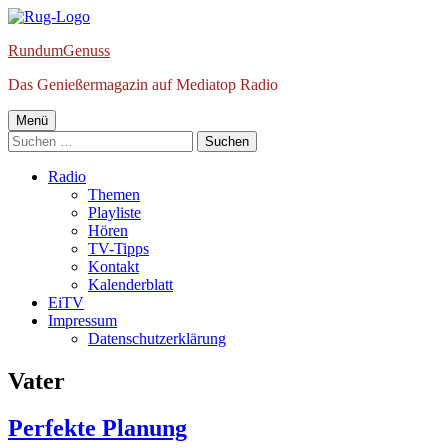
Springe
zum
RundumGenuss
Inhalt
Das Genießermagazin auf Mediatop Radio
Primäres
Menü
Suchen
Menü
nach:
Radio
Themen
Playliste
Hören
TV-Tipps
Kontakt
Kalenderblatt
EiTV
Impressum
Datenschutzerklärung
Schlagwort:
Vater
Perfekte Planung