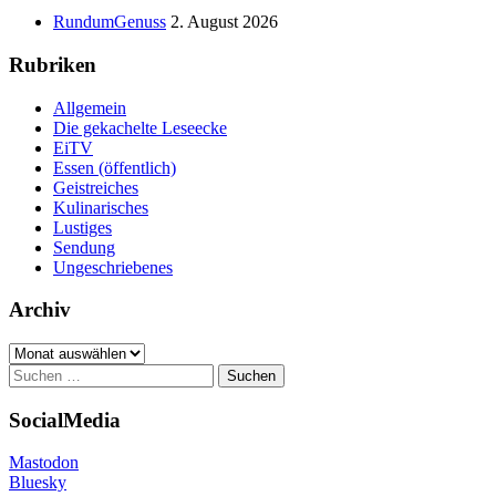
Seitenleiste
RundumGenuss
2. August 2026
Rubriken
Allgemein
Die gekachelte Leseecke
EiTV
Essen (öffentlich)
Geistreiches
Kulinarisches
Lustiges
Sendung
Ungeschriebenes
Archiv
Archiv
Suchen
nach:
SocialMedia
Mastodon
Bluesky