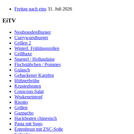
Freitag nach eins
31. Juli 2026
EiTV
NeubrandenBurger
Currywurstburger
Grillen 2
Winterl. Frühlingsrollen
Grillhaxe
Spargel / Hollandaise
Fischstäbchen / Pommes
Gulasch
Gebackener Karpfen
Hühnerbrühe
Krustenbraten
Couscous-Salat
Wrukeneintopf
Risotto
Grillen
Gazpacho
Hackbraten chinesisch
Pasta mit Sugo
Entenbrust mit ZSC-Soße