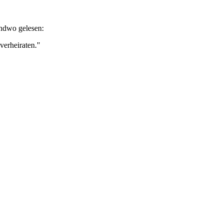
endwo gelesen:
erheiraten."
"