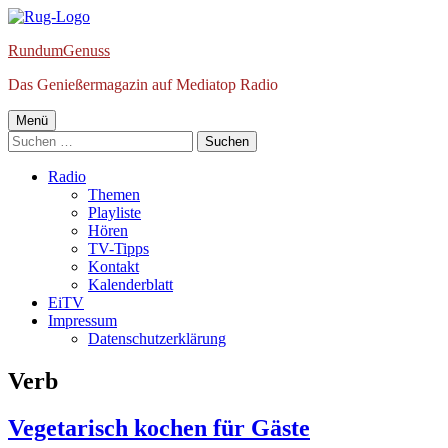
Springe
zum
RundumGenuss
Inhalt
Das Genießermagazin auf Mediatop Radio
Primäres
Menü
Suchen
Menü
nach:
Radio
Themen
Playliste
Hören
TV-Tipps
Kontakt
Kalenderblatt
EiTV
Impressum
Datenschutzerklärung
Schlagwort:
Verb
Vegetarisch kochen für Gäste