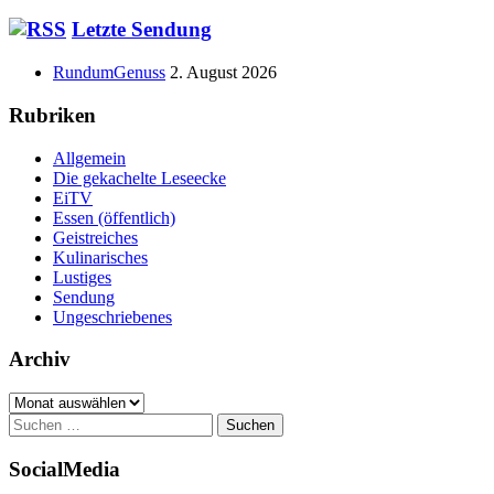
am
Haupt-
Letzte Sendung
Seitenleiste
RundumGenuss
2. August 2026
Rubriken
Allgemein
Die gekachelte Leseecke
EiTV
Essen (öffentlich)
Geistreiches
Kulinarisches
Lustiges
Sendung
Ungeschriebenes
Archiv
Archiv
Suchen
nach:
SocialMedia