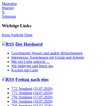
Mastodon
Bluesky
X
Telegram
Wichtige Links
Keep Android Open
Der Herdnerd
Geschmortes Wasser und andere Betrachtungen
Intermezzo: Ausgelassen mit Ursula und Artemis
Mit viel Liebe gekocht …
Wir blüh(t)en und feiern das
Kochen mit Carlo
Freitag nach eins
772. Sendung (31.07.2026)
771. Sendung (24.07.2026)
770. Sendung (17.07.2026)
769. Sendung (10.07.2026)
768. Sendung (03.07.2026)