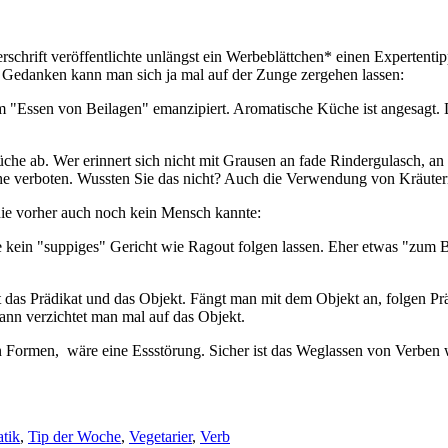
rschrift veröffentlichte unlängst ein Werbeblättchen* einen Expertenti
Gedanken kann man sich ja mal auf der Zunge zergehen lassen:
vom "Essen von Beilagen" emanzipiert. Aromatische Küche ist angesagt.
he ab. Wer erinnert sich nicht mit Grausen an fade Rindergulasch, an 
verboten. Wussten Sie das nicht? Auch die Verwendung von Kräutern 
die vorher auch noch kein Mensch kannte:
e kein "suppiges" Gericht wie Ragout folgen lassen. Eher etwas "zum
t das Prädikat und das Objekt. Fängt man mit dem Objekt an, folgen Pr
ann verzichtet man mal auf das Objekt.
 Formen, wäre eine Essstörung. Sicher ist das Weglassen von Verben w
tik
,
Tip der Woche
,
Vegetarier
,
Verb