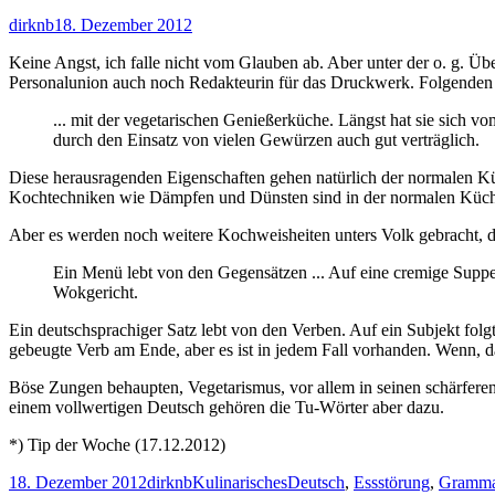
Autor
Veröffentlicht
dirknb
18. Dezember 2012
am
Keine Angst, ich falle nicht vom Glauben ab. Aber unter der o. g. Übe
Personalunion auch noch Redakteurin für das Druckwerk. Folgenden 
... mit der vegetarischen Genießerküche. Längst hat sie sich 
durch den Einsatz von vielen Gewürzen auch gut verträglich.
Diese herausragenden Eigenschaften gehen natürlich der normalen Küc
Kochtechniken wie Dämpfen und Dünsten sind in der normalen Küche 
Aber es werden noch weitere Kochweisheiten unters Volk gebracht, 
Ein Menü lebt von den Gegensätzen ... Auf eine cremige Supp
Wokgericht.
Ein deutschsprachiger Satz lebt von den Verben. Auf ein Subjekt folg
gebeugte Verb am Ende, aber es ist in jedem Fall vorhanden. Wenn, d
Böse Zungen behaupten, Vegetarismus, vor allem in seinen schärferen
einem vollwertigen Deutsch gehören die Tu-Wörter aber dazu.
*) Tip der Woche (17.12.2012)
Veröffentlicht
Autor
Kategorien
Schlagwörter
18. Dezember 2012
dirknb
Kulinarisches
Deutsch
,
Essstörung
,
Gramma