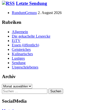
Haupt-
Letzte Sendung
Seitenleiste
RundumGenuss
2. August 2026
Rubriken
Allgemein
Die gekachelte Leseecke
EiTV
Essen (öffentlich)
Geistreiches
Kulinarisches
Lustiges
Sendung
Ungeschriebenes
Archiv
Archiv
Suchen
nach:
SocialMedia