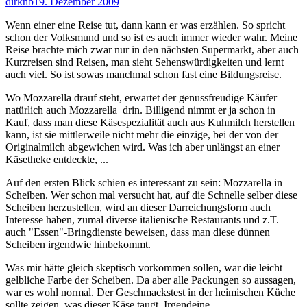
Autor
Veröffentlicht
dirknb
19. Dezember 2009
am
Wenn einer eine Reise tut, dann kann er was erzählen. So spricht
schon der Volksmund und so ist es auch immer wieder wahr. Meine
Reise brachte mich zwar nur in den nächsten Supermarkt, aber auch
Kurzreisen sind Reisen, man sieht Sehenswürdigkeiten und lernt
auch viel. So ist sowas manchmal schon fast eine Bildungsreise.
Wo Mozzarella drauf steht, erwartet der genussfreudige Käufer
natürlich auch Mozzarella drin. Billigend nimmt er ja schon in
Kauf, dass man diese Käsespezialität auch aus Kuhmilch herstellen
kann, ist sie mittlerweile nicht mehr die einzige, bei der von der
Originalmilch abgewichen wird. Was ich aber unlängst an einer
Käsetheke entdeckte, ...
Auf den ersten Blick schien es interessant zu sein: Mozzarella in
Scheiben. Wer schon mal versucht hat, auf die Schnelle selber diese
Scheiben herzustellen, wird an dieser Darreichungsform auch
Interesse haben, zumal diverse italienische Restaurants und z.T.
auch "Essen"-Bringdienste beweisen, dass man diese dünnen
Scheiben irgendwie hinbekommt.
Was mir hätte gleich skeptisch vorkommen sollen, war die leicht
gelbliche Farbe der Scheiben. Da aber alle Packungen so aussagen,
war es wohl normal. Der Geschmackstest in der heimischen Küche
sollte zeigen, was dieser Käse taugt. Irgendeine