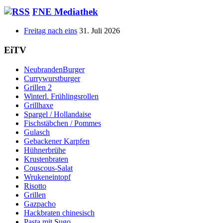
FNE Mediathek
Freitag nach eins
31. Juli 2026
EiTV
NeubrandenBurger
Currywurstburger
Grillen 2
Winterl. Frühlingsrollen
Grillhaxe
Spargel / Hollandaise
Fischstäbchen / Pommes
Gulasch
Gebackener Karpfen
Hühnerbrühe
Krustenbraten
Couscous-Salat
Wrukeneintopf
Risotto
Grillen
Gazpacho
Hackbraten chinesisch
Pasta mit Sugo