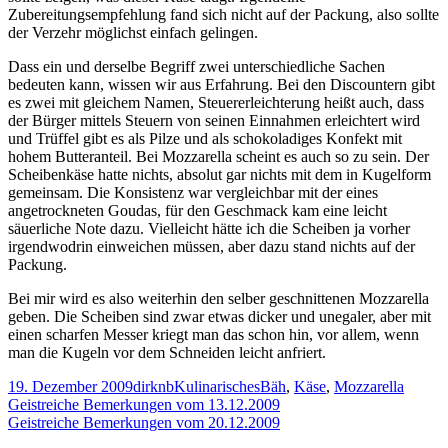
Zubereitungsempfehlung fand sich nicht auf der Packung, also sollte
der Verzehr möglichst einfach gelingen.
Dass ein und derselbe Begriff zwei unterschiedliche Sachen
bedeuten kann, wissen wir aus Erfahrung. Bei den Discountern gibt
es zwei mit gleichem Namen, Steuererleichterung heißt auch, dass
der Bürger mittels Steuern von seinen Einnahmen erleichtert wird
und Trüffel gibt es als Pilze und als schokoladiges Konfekt mit
hohem Butteranteil. Bei Mozzarella scheint es auch so zu sein. Der
Scheibenkäse hatte nichts, absolut gar nichts mit dem in Kugelform
gemeinsam. Die Konsistenz war vergleichbar mit der eines
angetrockneten Goudas, für den Geschmack kam eine leicht
säuerliche Note dazu. Vielleicht hätte ich die Scheiben ja vorher
irgendwodrin einweichen müssen, aber dazu stand nichts auf der
Packung.
Bei mir wird es also weiterhin den selber geschnittenen Mozzarella
geben. Die Scheiben sind zwar etwas dicker und unegaler, aber mit
einen scharfen Messer kriegt man das schon hin, vor allem, wenn
man die Kugeln vor dem Schneiden leicht anfriert.
Veröffentlicht
Autor
Kategorien
Schlagwörter
19. Dezember 2009
dirknb
Kulinarisches
Bäh
,
Käse
,
Mozzarella
am
Beitragsnavigation
Vorheriger
Geistreiche Bemerkungen vom 13.12.2009
Beitrag:
Nächster
Geistreiche Bemerkungen vom 20.12.2009
Beitrag