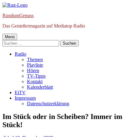
Springe
zum
RundumGenuss
Inhalt
Das Genießermagazin auf Mediatop Radio
Primäres
Menü
Suchen
Menü
nach:
Radio
Themen
Playliste
Hören
TV-Tipps
Kontakt
Kalenderblatt
EiTV
Impressum
Datenschutzerklärung
Im Stück oder in Scheiben? Immer im
Stück!