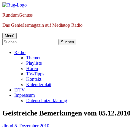
Springe
zum
RundumGenuss
Inhalt
Das Genießermagazin auf Mediatop Radio
Primäres
Menü
Suchen
Menü
nach:
Radio
Themen
Playliste
Hören
TV-Tipps
Kontakt
Kalenderblatt
EiTV
Impressum
Datenschutzerklärung
Geistreiche Bemerkungen vom 05.12.2010
Autor
Veröffentlicht
dirknb
5. Dezember 2010
am