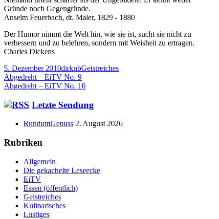
Gründe noch Gegengründe.
Anselm Feuerbach, dt. Maler, 1829 - 1880
Der Humor nimmt die Welt hin, wie sie ist, sucht sie nicht zu
verbessern und zu belehren, sondern mit Weisheit zu ertragen.
Charles Dickens
Veröffentlicht
Autor
Kategorien
5. Dezember 2010
dirknb
Geistreiches
am
Beitragsnavigation
Vorheriger
Abgedreht – EiTV No. 9
Beitrag:
Nächster
Abgedreht – EiTV No. 10
Beitrag
Haupt-
Letzte Sendung
Seitenleiste
RundumGenuss
2. August 2026
Rubriken
Allgemein
Die gekachelte Leseecke
EiTV
Essen (öffentlich)
Geistreiches
Kulinarisches
Lustiges