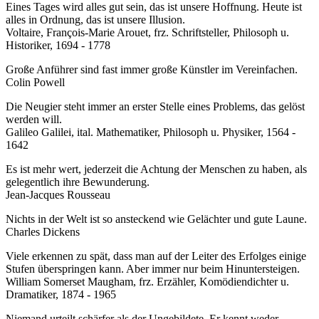
Eines Tages wird alles gut sein, das ist unsere Hoffnung. Heute ist
alles in Ordnung, das ist unsere Illusion.
Voltaire, François-Marie Arouet, frz. Schriftsteller, Philosoph u.
Historiker, 1694 - 1778
Große Anführer sind fast immer große Künstler im Vereinfachen.
Colin Powell
Die Neugier steht immer an erster Stelle eines Problems, das gelöst
werden will.
Galileo Galilei, ital. Mathematiker, Philosoph u. Physiker, 1564 -
1642
Es ist mehr wert, jederzeit die Achtung der Menschen zu haben, als
gelegentlich ihre Bewunderung.
Jean-Jacques Rousseau
Nichts in der Welt ist so ansteckend wie Gelächter und gute Laune.
Charles Dickens
Viele erkennen zu spät, dass man auf der Leiter des Erfolges einige
Stufen überspringen kann. Aber immer nur beim Hinuntersteigen.
William Somerset Maugham, frz. Erzähler, Komödiendichter u.
Dramatiker, 1874 - 1965
Niemand urteilt schärfer als der Ungebildete. Er kennt weder