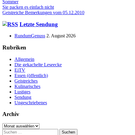
am
Sommer
Beitragsnavigation
Vorheriger
Sie packen es einfach nicht
Beitrag:
Nächster
Geistreiche Bemerkungen vom 05.12.2010
Beitrag
Haupt-
Letzte Sendung
Seitenleiste
RundumGenuss
2. August 2026
Rubriken
Allgemein
Die gekachelte Leseecke
EiTV
Essen (öffentlich)
Geistreiches
Kulinarisches
Lustiges
Sendung
Ungeschriebenes
Archiv
Archiv
Suchen