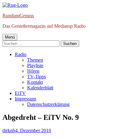
Springe
zum
RundumGenuss
Inhalt
Das Genießermagazin auf Mediatop Radio
Primäres
Menü
Suchen
Menü
nach:
Radio
Themen
Playliste
Hören
TV-Tipps
Kontakt
Kalenderblatt
EiTV
Impressum
Datenschutzerklärung
Abgedreht – EiTV No. 9
Autor
Veröffentlicht
dirknb
4. Dezember 2010
am