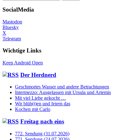
nach:
SocialMedia
Mastodon
Bluesky
X
Telegram
Wichtige Links
Keep Android Open
Der Herdnerd
Geschmortes Wasser und andere Betrachtungen
Intermezzo: Ausgelassen mit Ursula und Artemis
Mit viel Liebe gekocht …
Wir blüh(t)en und feiern das
Kochen mit Carlo
Freitag nach eins
772. Sendung (31.07.2026)
771. Sendung (24.07.2026)