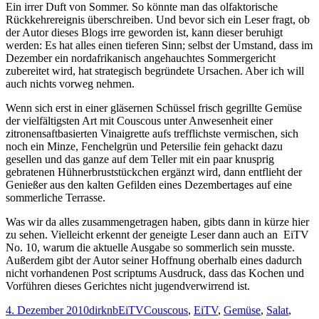
Ein irrer Duft von Sommer. So könnte man das olfaktorische
Rückkehrereignis überschreiben. Und bevor sich ein Leser fragt, ob
der Autor dieses Blogs irre geworden ist, kann dieser beruhigt
werden: Es hat alles einen tieferen Sinn; selbst der Umstand, dass im
Dezember ein nordafrikanisch angehauchtes Sommergericht
zubereitet wird, hat strategisch begründete Ursachen. Aber ich will
auch nichts vorweg nehmen.
Wenn sich erst in einer gläsernen Schüssel frisch gegrillte Gemüse
der vielfältigsten Art mit Couscous unter Anwesenheit einer
zitronensaftbasierten Vinaigrette aufs trefflichste vermischen, sich
noch ein Minze, Fenchelgrün und Petersilie fein gehackt dazu
gesellen und das ganze auf dem Teller mit ein paar knusprig
gebratenen Hühnerbruststückchen ergänzt wird, dann entflieht der
Genießer aus den kalten Gefilden eines Dezembertages auf eine
sommerliche Terrasse.
Was wir da alles zusammengetragen haben, gibts dann in kürze hier
zu sehen. Vielleicht erkennt der geneigte Leser dann auch an EiTV
No. 10, warum die aktuelle Ausgabe so sommerlich sein musste.
Außerdem gibt der Autor seiner Hoffnung oberhalb eines dadurch
nicht vorhandenen Post scriptums Ausdruck, dass das Kochen und
Vorführen dieses Gerichtes nicht jugendverwirrend ist.
Veröffentlicht
Autor
Kategorien
Schlagwörter
4. Dezember 2010
dirknb
EiTV
Couscous
,
EiTV
,
Gemüse
,
Salat
,