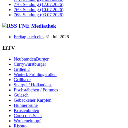
770. Sendung (17.07.2026)
769. Sendung (10.07.2026)
768. Sendung (03.07.2026)
FNE Mediathek
Freitag nach eins
31. Juli 2026
EiTV
NeubrandenBurger
Currywurstburger
Grillen 2
Winterl. Frühlingsrollen
Grillhaxe
Spargel / Hollandaise
Fischstäbchen / Pommes
Gulasch
Gebackener Karpfen
Hühnerbrühe
Krustenbraten
Couscous-Salat
Wrukeneintopf
Risotto