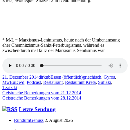
Kreta, Woldegker Straße 12 in Neubrandenburg.
_________
* M-L = Marxismus-Leninismus, heute nach der Umbenamsung
eher Chemnitzismus-Sankt-Peterburgismus, während es
zwischendurch mal kurz der Marxismus-Senilismus war.
Veröffentlicht
Autor
Kategorien
Schlagwörter
21. Dezember 2014
dirknb
Essen (öffentlich)
griechisch
,
Gyros
,
am
MwEuDwd
,
Podcast
,
Restaurant
,
Restaurant Kreta
,
Suflaki
,
Tzatziki
Beitragsnavigation
Vorheriger
Geistreiche Bemerkungen vom 21.12.2014
Beitrag:
Nächster
Geistreiche Bemerkungen vom 28.12.2014
Beitrag
Haupt-
Letzte Sendung
Seitenleiste
RundumGenuss
2. August 2026