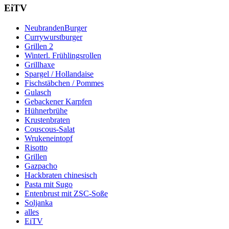
EiTV
NeubrandenBurger
Currywurstburger
Grillen 2
Winterl. Frühlingsrollen
Grillhaxe
Spargel / Hollandaise
Fischstäbchen / Pommes
Gulasch
Gebackener Karpfen
Hühnerbrühe
Krustenbraten
Couscous-Salat
Wrukeneintopf
Risotto
Grillen
Gazpacho
Hackbraten chinesisch
Pasta mit Sugo
Entenbrust mit ZSC-Soße
Soljanka
alles
EiTV