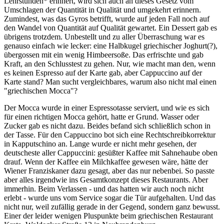
Lehrstunden* erinnert, wird sich auch an dieses Gesetz vom
Umschlagen der Quantität in Qualität und umgekehrt erinnern.
Zumindest, was das Gyros betrifft, wurde auf jeden Fall noch auf
den Wandel von Quantität auf Qualität gewartet. Ein Dessert gab es
übrigens trotzdem. Unbestellt und zu aller Überraschung war es
genauso einfach wie lecker: eine Halbkugel griechischer Joghurt(?),
übergossen mit ein wenig Himbeersoße. Das erfrischte und gab
Kraft, an den Schlusstest zu gehen. Nur, wie macht man den, wenn
es keinen Espresso auf der Karte gab, aber Cappuccino auf der
Karte stand? Man sucht vergleichbares, warum also nicht mal einen
"griechischen Mocca"?
Der Mocca wurde in einer Espressotasse serviert, und wie es sich
für einen richtigen Mocca gehört, hatte er Grund. Wasser oder
Zucker gab es nicht dazu. Beides befand sich schließlich schon in
der Tasse. Für den Cappuccino bot sich eine Rechtschreibkorrektur
in Kapputschino an. Lange wurde er nicht mehr gesehen, der
deutscheste aller Cappuccini: gesüßter Kaffee mit Sahnehaube oben
drauf. Wenn der Kaffee ein Milchkaffee gewesen wäre, hätte der
Wiener Franziskaner dazu gesagt, aber das nur nebenbei. So passte
aber alles irgendwie ins Gesamtkonzept dieses Restaurants. Aber
immerhin. Beim Verlassen - und das hatten wir auch noch nicht
erlebt - wurde uns vom Service sogar die Tür aufgehalten. Und das
nicht nur, weil zufällig gerade in der Gegend, sondern ganz bewusst.
Einer der leider wenigen Pluspunkte beim griechischen Restaurant