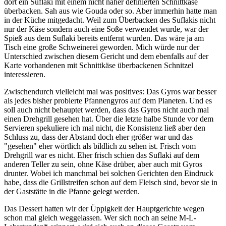
dort ein Suflaki mit einem nicht näher definierten Schnittkäse
überbacken. Sah aus wie Gouda oder so. Aber immerhin hatte man
in der Küche mitgedacht. Weil zum Überbacken des Suflakis nicht
nur der Käse sondern auch eine Soße verwendet wurde, war der
Spieß aus dem Suflaki bereits entfernt wurden. Das wäre ja am
Tisch eine große Schweinerei geworden. Mich würde nur der
Unterschied zwischen diesem Gericht und dem ebenfalls auf der
Karte vorhandenen mit Schnittkäse überbackenen Schnitzel
interessieren.
Zwischendurch vielleicht mal was positives: Das Gyros war besser
als jedes bisher probierte Pfannengyros auf dem Planeten. Und es
soll auch nicht behauptet werden, dass das Gyros nicht auch mal
einen Drehgrill gesehen hat. Über die letzte halbe Stunde vor dem
Servieren spekuliere ich mal nicht, die Konsistenz ließ aber den
Schluss zu, dass der Abstand doch eher größer war und das
"gesehen" eher wörtlich als bildlich zu sehen ist. Frisch vom
Drehgrill war es nicht. Eher frisch schien das Suflaki auf dem
anderen Teller zu sein, ohne Käse drüber, aber auch mit Gyros
drunter. Wobei ich manchmal bei solchen Gerichten den Eindruck
habe, dass die Grillstreifen schon auf dem Fleisch sind, bevor sie in
der Gaststätte in die Pfanne gelegt werden.
Das Dessert hatten wir der Üppigkeit der Hauptgerichte wegen
schon mal gleich weggelassen. Wer sich noch an seine M-L-