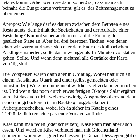
letztes kommt. Aber wenn sie dann so heiß ist, dass man sich
beinahe die Zunge daran verbrennt, gilt es, das Zeitmanagement zu
überdenken.
Apropos: Wie lange darf es dauern zwischen dem Betreten eines
Restaurants, dem Erhalt der Speisekarten und der Aufgabe einer
Bestellung? Kommt sicher auch immer auf die Füllung der
gastlichen Stätte an. Aber bei drei besetzten Tischen, von denen
einer wir waren und zwei sich eher dem Ende des kulinarischen
Ausfluges näherten, sollte das in weniger als 15 Minuten vonstatten
gehen. Sollte. Und wenn dann nichtmal alle Getränke der Karte
vorrätig sind ...
Die Vorspeisen waren dann aber in Ordnung. Wobei natürlich an
einem Tsatsiki aus Quark und einer (selbst gemachten oder
industriellen) Würzmischung nicht wirklich viel verkehrt zu machen
ist. Und wenn das noch durch etwas fertigen Oktopus-Salat ergänzt
wird, ist das auch nicht weiter schwierig. Anspruchsvoller sind dann
schon die gebackenen (=im Backteig ausgebackenen)
Auberginenscheiben, wobei ich da sicher im Katalog eines
Tiefkühlzulieferers eine passende Vorlage zu finde.
Käse kann man reden (oder schreiben), Käse kann man aber auch
essen. Und welchen Käse verbindet man mit Griechenland
(immerhin waren wir "griechisch essen")? Genau. Deswegen gibt es