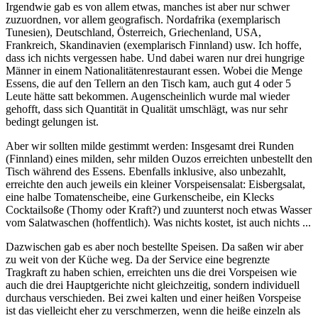
Irgendwie gab es von allem etwas, manches ist aber nur schwer
zuzuordnen, vor allem geografisch. Nordafrika (exemplarisch
Tunesien), Deutschland, Österreich, Griechenland, USA,
Frankreich, Skandinavien (exemplarisch Finnland) usw. Ich hoffe,
dass ich nichts vergessen habe. Und dabei waren nur drei hungrige
Männer in einem Nationalitätenrestaurant essen. Wobei die Menge
Essens, die auf den Tellern an den Tisch kam, auch gut 4 oder 5
Leute hätte satt bekommen. Augenscheinlich wurde mal wieder
gehofft, dass sich Quantität in Qualität umschlägt, was nur sehr
bedingt gelungen ist.
Aber wir sollten milde gestimmt werden: Insgesamt drei Runden
(Finnland) eines milden, sehr milden Ouzos erreichten unbestellt den
Tisch während des Essens. Ebenfalls inklusive, also unbezahlt,
erreichte den auch jeweils ein kleiner Vorspeisensalat: Eisbergsalat,
eine halbe Tomatenscheibe, eine Gurkenscheibe, ein Klecks
Cocktailsoße (Thomy oder Kraft?) und zuunterst noch etwas Wasser
vom Salatwaschen (hoffentlich). Was nichts kostet, ist auch nichts ...
Dazwischen gab es aber noch bestellte Speisen. Da saßen wir aber
zu weit von der Küche weg. Da der Service eine begrenzte
Tragkraft zu haben schien, erreichten uns die drei Vorspeisen wie
auch die drei Hauptgerichte nicht gleichzeitig, sondern individuell
durchaus verschieden. Bei zwei kalten und einer heißen Vorspeise
ist das vielleicht eher zu verschmerzen, wenn die heiße einzeln als