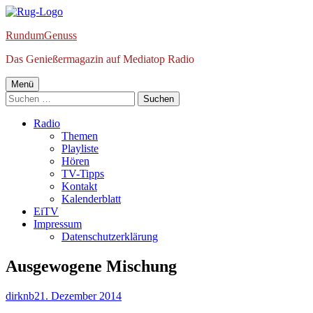
Springe
zum
RundumGenuss
Inhalt
Das Genießermagazin auf Mediatop Radio
Primäres
Menü
Suchen
Menü
nach:
Radio
Themen
Playliste
Hören
TV-Tipps
Kontakt
Kalenderblatt
EiTV
Impressum
Datenschutzerklärung
Ausgewogene Mischung
Autor
Veröffentlicht
dirknb
21. Dezember 2014
am